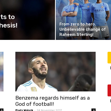
ts to
hesis!
From zero to hero.
Unbelievable change of
Raheem Sterling!
Benzema regards himself as a
God of football!
Piotr Wójcik
-
24 November 2017
0
0