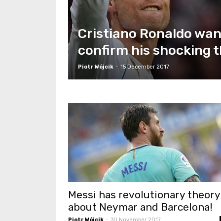
Cristiano Ronaldo wan
confirm his shocking t
Piotr Wójcik
-
15 December 2017
Messi has revolutionary theory
about Neymar and Barcelona!
Piotr Wójcik
-
30 November 2017