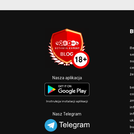
B
Be
se
su
ce
że
Nasza aplikacja
be
co
zm
Instrukcja instalacji aplikacji
in
in
Nasz Telegram
uk
bu
za