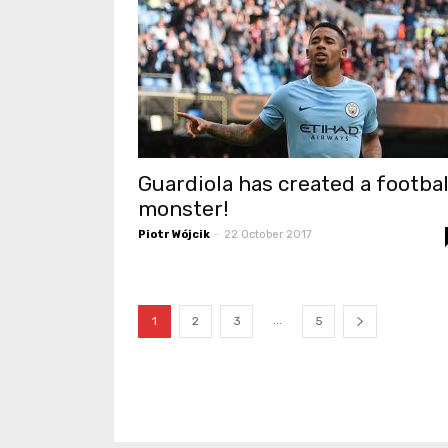
Guardiola has created a footbal
monster!
Piotr Wójcik
-
22 October 2017
...
1
2
3
5