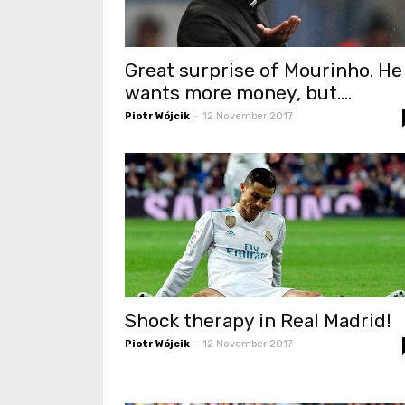
Great surprise of Mourinho. He
wants more money, but….
Piotr Wójcik
-
12 November 2017
Shock therapy in Real Madrid!
Piotr Wójcik
-
12 November 2017