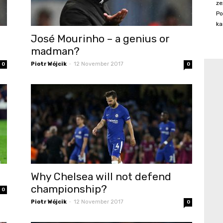
ze
Po
ka
José Mourinho – a genius or
madman?
Piotr Wójcik
-
12 November 2017
0
0
Why Chelsea will not defend
championship?
0
Piotr Wójcik
-
12 November 2017
0