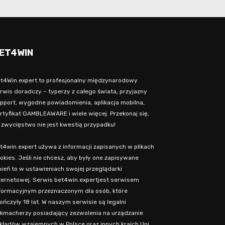
ET4WIN
t4Win.expert to profesjonalny międzynarodowy
rwis doradczy – typerzy z całego świata, przyjazny
pport, wygodne powiadomienia, aplikacja mobilna,
rtyfikat GAMBLEAWARE i wiele więcej. Przekonaj się,
 zwycięstwo nie jest kwestią przypadku!
t4win.expert używa z informacji zapisanych w plikach
okies. Jeśli nie chcesz, aby były one zapisywane
ień to w ustawieniach swojej przeglądarki
ternetowej. Serwis bet4win.expertjest serwisem
formacyjnym przeznaczonym dla osób, które
ończyły 18 lat. W naszym serwisie są legalni
kmacherzy posiadający zezwolenia na urządzanie
kładów wzajemnych w Polsce oraz innych krajch Uni