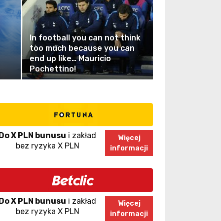
In football you can not think
too much because you can
end up like… Mauricio
Pochettino!
Do X PLN bunusu
i zakład
Więcej
bez ryzyka X PLN
informacji
Do X PLN bunusu
i zakład
Więcej
bez ryzyka X PLN
informacji