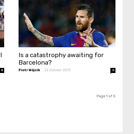
l
Is a catastrophy awaiting for
Barcelona?
Piotr Wójcik
-
22 October 2017
0
0
Page 1 of 5