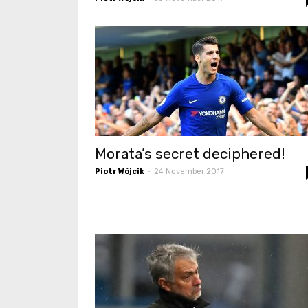
Morata’s secret deciphered!
Piotr Wójcik
-
24 November 2017