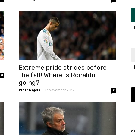
Extreme pride strides before
the fall! Where is Ronaldo
0
going?
Piotr Wójcik
-
17 November 2017
0
Ws