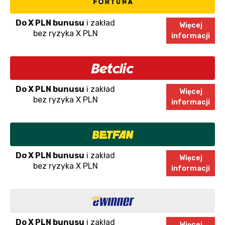
Do X PLN bunusu
i zakład
Więcej
bez ryzyka X PLN
informacji
Do X PLN bunusu
i zakład
Więcej
bez ryzyka X PLN
informacji
Do X PLN bunusu
i zakład
Więcej
bez ryzyka X PLN
informacji
Do X PLN bunusu
i zakład
Więcej