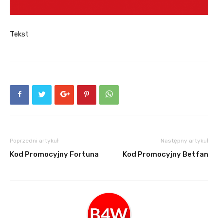
Tekst
Poprzedni artykuł
Następny artykuł
Kod Promocyjny Fortuna
Kod Promocyjny Betfan