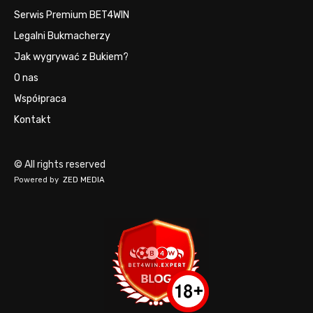
Serwis Premium BET4WIN
Legalni Bukmacherzy
Jak wygrywać z Bukiem?
O nas
Współpraca
Kontakt
© All rights reserved
Powered by
ZED MEDIA