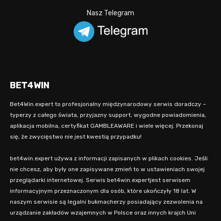
Nasz Telegram
BET4WIN
Bet4Win.expert to profesjonalny międzynarodowy serwis doradczy –
typerzy z całego świata, przyjazny support, wygodne powiadomienia,
aplikacja mobilna, certyfikat GAMBLEAWARE i wiele więcej. Przekonaj
się, że zwycięstwo nie jest kwestią przypadku!
bet4win.expert używa z informacji zapisanych w plikach cookies. Jeśli
nie chcesz, aby były one zapisywane zmień to w ustawieniach swojej
przeglądarki internetowej. Serwis bet4win.expertjest serwisem
informacyjnym przeznaczonym dla osób, które ukończyły 18 lat. W
naszym serwisie są legalni bukmacherzy posiadający zezwolenia na
urządzanie zakładów wzajemnych w Polsce oraz innych krajch Uni