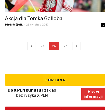
Akcja dla Tomka Golloba!
Piotr Wójcik
-
25 kwietnia 2017
0
24
25
26
Do X PLN bunusu
i zakład
Więcej
bez ryzyka X PLN
informacji