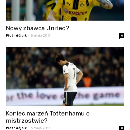
Nowy zbawca United?
Piotr Wójcik
-
8 maja 2017
0
Koniec marzeń Tottenhamu o
mistrzostwie?
Piotr Wójcik
-
6 maja 2017
0