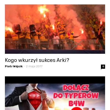
Kogo wkurzył sukces Arki?
Piotr Wójcik
-
2 maja 2017
0