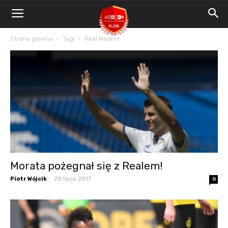
Blog
Bet4Win.expert
Strona główna
Tagi
Real Madryt
Morata pożegnał się z Realem!
Piotr Wójcik
-
20 lipca 2017
0