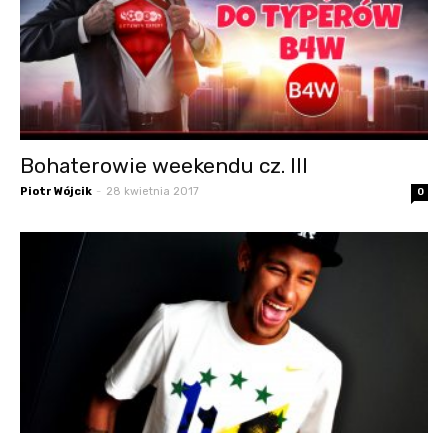
Bohaterowie weekendu cz. III
Piotr Wójcik
-
28 kwietnia 2017
0