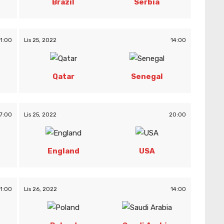
Brazil
Serbia
11:00
Lis 25, 2022
14:00
Qatar
Senegal
7:00
Lis 25, 2022
20:00
England
USA
11:00
Lis 26, 2022
14:00