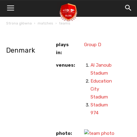
Blog
Bet4Win.expert
Strona główna
matches
teams
plays
Group D
Denmark
in:
venues:
Al Janoub
Stadium
Education
City
Stadium
Stadium
974
photo: