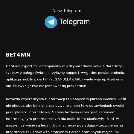
Nasz Telegram
BET4WIN
Bet4Win.expert to profesjonalny międzynarodowy serwis doradczy –
typerzy z całego świata, przyjazny support, wygodne powiadomienia,
aplikacja mobilna, certyfikat GAMBLEAWARE i wiele więcej. Przekonaj
się, że zwycięstwo nie jest kwestią przypadku!
bet4win.expert używa z informacji zapisanych w plikach cookies. Jeśli
nie chcesz, aby były one zapisywane zmień to w ustawieniach swojej
przeglądarki internetowej. Serwis bet4win.expertjest serwisem
informacyjnym przeznaczonym dla osób, które ukończyły 18 lat. W
naszym serwisie są legalni bukmacherzy posiadający zezwolenia na
urządzanie zakładów wzajemnych w Polsce oraz innych krajch Uni