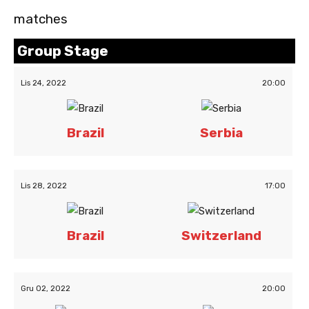
matches
Group Stage
Lis 24, 2022
20:00
Brazil
Serbia
Lis 28, 2022
17:00
Brazil
Switzerland
Gru 02, 2022
20:00