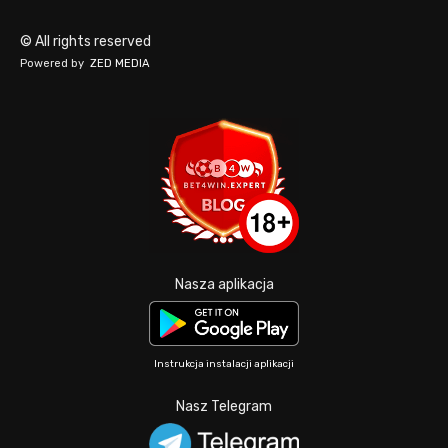
© All rights reserved
Powered by
ZED MEDIA
Nasza aplikacja
Instrukcja instalacji aplikacji
Nasz Telegram