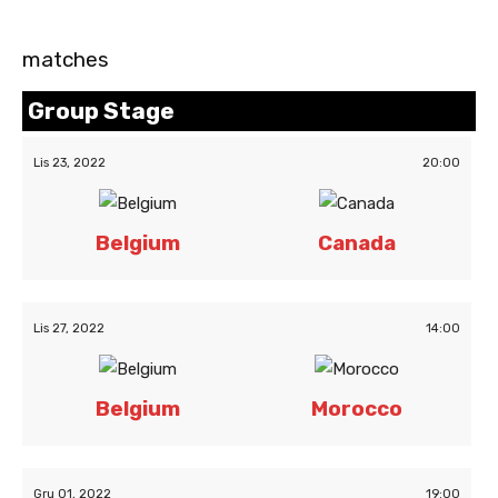
matches
Group Stage
Lis 23, 2022
20:00
Belgium
Canada
Lis 27, 2022
14:00
Belgium
Morocco
Gru 01, 2022
19:00