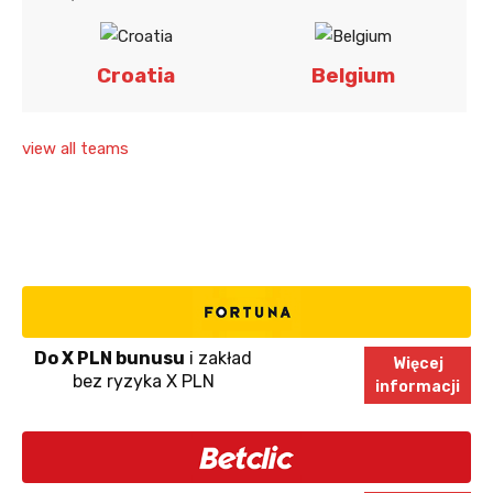
Croatia
Belgium
view all teams
Do X PLN bunusu
i zakład
Więcej
bez ryzyka X PLN
informacji