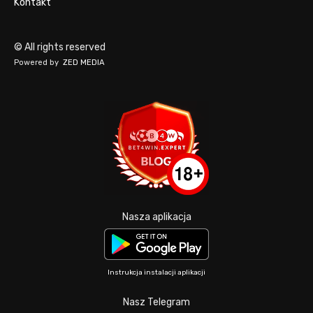
Kontakt
© All rights reserved
Powered by
ZED MEDIA
Nasza aplikacja
Instrukcja instalacji aplikacji
Nasz Telegram