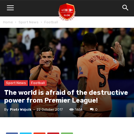
Blog
Bet4Win.expert
Home
Sport News
Football
Sport News
Football
The world is afraid of the destructive
power from Premier League!
By
Piotr Wójcik
-
22 October 2017
1654
0