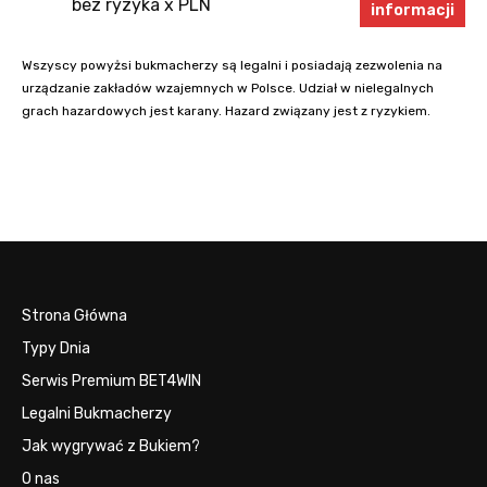
bez ryzyka x PLN
informacji
Wszyscy powyżsi bukmacherzy są legalni i posiadają zezwolenia na
urządzanie zakładów wzajemnych w Polsce. Udział w nielegalnych
grach hazardowych jest karany. Hazard związany jest z ryzykiem.
Strona Główna
Typy Dnia
Serwis Premium BET4WIN
Legalni Bukmacherzy
Jak wygrywać z Bukiem?
O nas