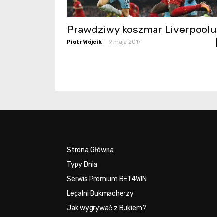
Prawdziwy koszmar Liverpoolu
Piotr Wójcik
-
9 maja 2017
Strona Główna
Typy Dnia
Serwis Premium BET4WIN
Legalni Bukmacherzy
Jak wygrywać z Bukiem?