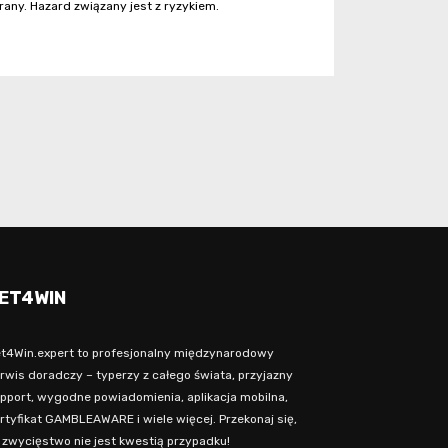
rany. Hazard związany jest z ryzykiem.
ET4WIN
t4Win.expert to profesjonalny międzynarodowy
rwis doradczy – typerzy z całego świata, przyjazny
pport, wygodne powiadomienia, aplikacja mobilna,
rtyfikat GAMBLEAWARE i wiele więcej. Przekonaj się,
 zwycięstwo nie jest kwestią przypadku!