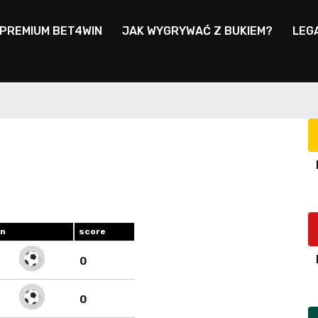
 PREMIUM BET4WIN
JAK WYGRYWAĆ Z BUKIEM?
LEG
on
score
0
0