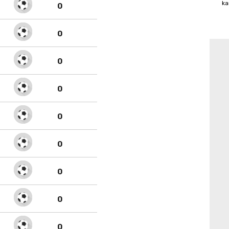
ka
0
0
0
0
0
0
0
0
0