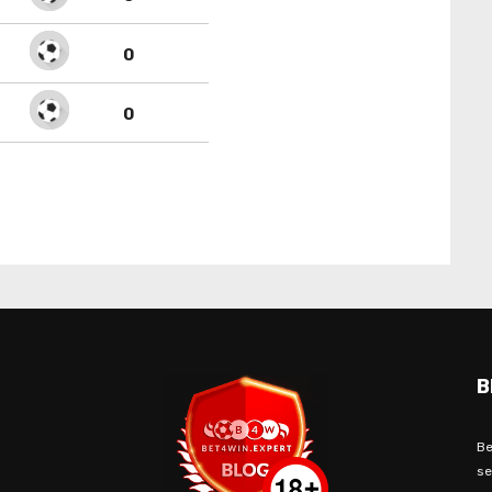
0
0
B
Be
se