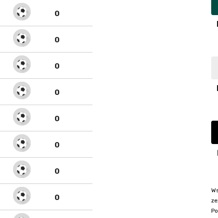
0
0
0
0
0
0
0
Ws
0
ze
Po