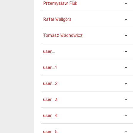
Przemysław Fiuk
-
Rafał Waligóra
-
Tomasz Wachowicz
-
user_
-
user_1
-
user_2
-
user_3
-
user_4
-
user_5
-