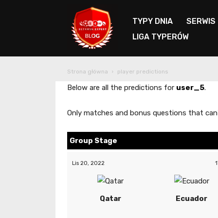
TYPY DNIA
SERWIS
LIGA TYPERÓW
Blog
Strona główna
player predictions
Bet4Win.expert
Below are all the predictions for
user_5
.
Only matches and bonus questions that can
Group Stage
Lis 20, 2022
1
Qatar
Ecuador