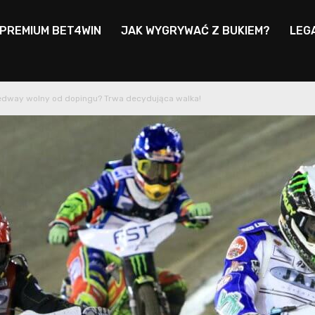
 PREMIUM BET4WIN
JAK WYGRYWAĆ Z BUKIEM?
LEG
dway wolny od dopingu? Trwa decydująca walka!