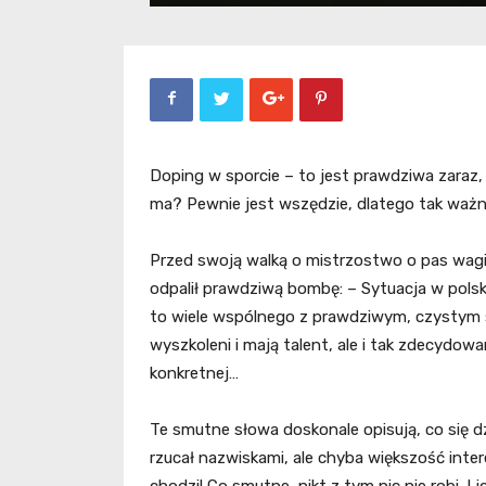
Doping w sporcie – to jest prawdziwa zaraz, 
ma? Pewnie jest wszędzie, dlatego tak ważne 
Przed swoją walką o mistrzostwo o pas wagi l
odpalił prawdziwą bombę: – Sytuacja w polsk
to wiele wspólnego z prawdziwym, czystym sp
wyszkoleni i mają talent, ale i tak zdecydow
konkretnej…
Te smutne słowa doskonale opisują, co się dz
rzucał nazwiskami, ale chyba większość inte