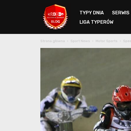
TYPY DNIA
SERWIS
LIGA TYPERÓW
Blog
Strona główna
Sport News
Motor Sports
Spee
Bet4Win.expert