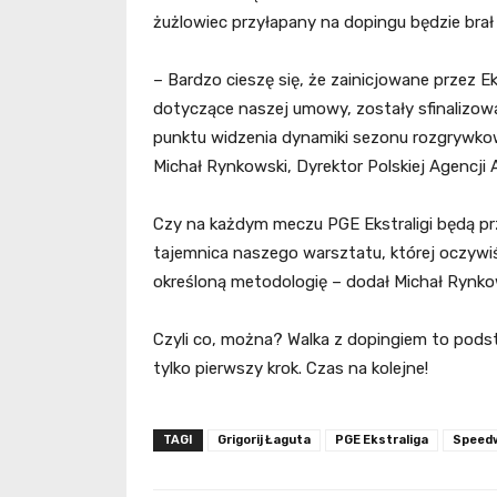
żużlowiec przyłapany na dopingu będzie brał 
– Bardzo cieszę się, że zainicjowane przez 
dotyczące naszej umowy, zostały sfinalizowan
punktu widzenia dynamiki sezonu rozgrywkow
Michał Rynkowski, Dyrektor Polskiej Agencji
Czy na każdym meczu PGE Ekstraligi będą 
tajemnica naszego warsztatu, której oczyw
określoną metodologię – dodał Michał Rynko
Czyli co, można? Walka z dopingiem to pods
tylko pierwszy krok. Czas na kolejne!
TAGI
Grigorij Łaguta
PGE Ekstraliga
Speed