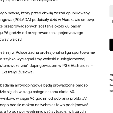
iczy się show i kolejne zwycięstwa!
zego newsa, który przed chwilą został opublikowany.
opingowa (POLADA) podpisały dziś w Warszawie umowę.
dze przeprowadzonych zostanie około 60 badań
u 96 godzin od przeprowadzenia pojedynczego
edway walczy!
eśniej w Polsce żadna profesjonalna liga sportowa nie
 szybko wyciągnęliśmy wnioski z ubiegłorocznej
 stanowcze „nie” dopingowiczom w PGE Ekstralidze –
Ekstraligi Żużlowej.
Ws
ze
ia badania antydopingowe będą prowadzone bardzo
Po
ka
ie się ich w ciągu całego sezonu około 60.
yników: w ciągu 96 godzin od pobrania próbki „A”.
ywnego będzie można natychmiastowo podejmować
a, a to pozwoli wyeliminować sytuacje, w których