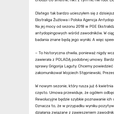
chodzi! Co smutne, nikt z tym nic nie robi. L
Dlatego tak bardzo ucieszyłem się z dzisiejs
Ekstraliga Żużlowa i Polska Agencja Antyd
Na jej mocy od sezonu 2018 w PGE Ekstrali
antydopingowych wśród zawodników. W ciąg
badania znane będą jego wyniki. A więc spe
– To historyczna chwila, ponieważ nigdy wcz
zawierała z POLADĄ podobnej umowy. Bardzo
sprawy Grigorija Laguty. Chcemy powiedzieć
zakomunikował Wojciech Stępniewski, Prezes 
W nowym sezonie, który rusza już 6 kwietn
często. Umowa przewiduje, że ogółem odbędz
Rewolucyjne będzie szybkie poznawanie ich w
Oznacza to, że w przypadku wyniku pozyt
działania związane z zawieszeniem zawodnik