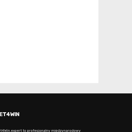
ET4WIN
t4Win.expert to profesjonalny międzynarodowy