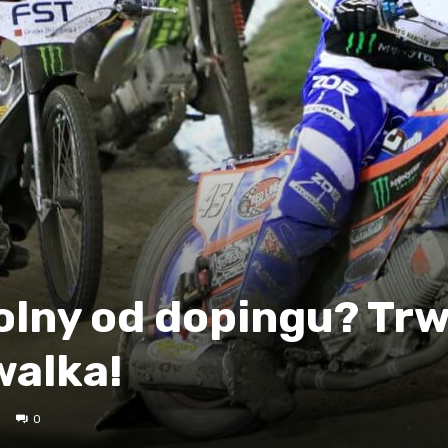
lny od dopingu? Tr
walka!
0