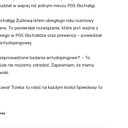
udział w więcej niż jednym meczu PGE Ekstraligi.
Ekstraligę Żużlową latem ubiegłego roku rozmowy
e. To pionierskie rozwiązanie, które jest ważne z
ego w PGE Ekstralidze oraz prewencji – powiedział
 Antydopingowej.
przeprowadzone badania antydopingowe? – To
iście nie możemy zdradzić. Zapewniam, że mamy
wski.
tawa! Trzeba to robić na każdym kroku! Speedway to
way