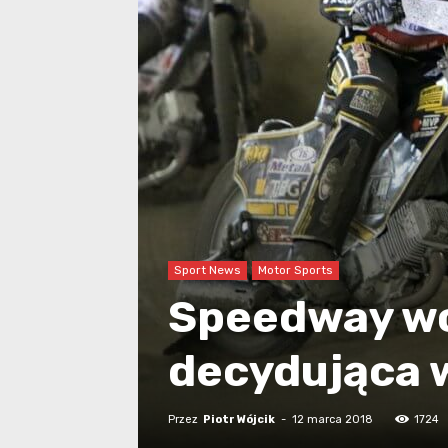
Sport News
Motor Sports
Speedway wo
decydująca 
Przez
Piotr Wójcik
-
12 marca 2018
1724