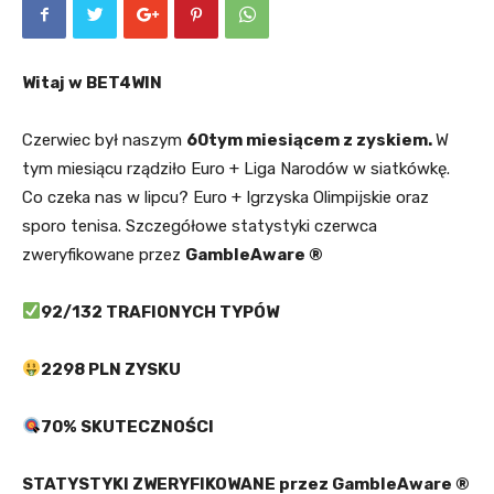
Witaj w BET4WIN
Czerwiec był naszym
60tym miesiącem z zyskiem.
W
tym miesiącu rządziło Euro + Liga Narodów w siatkówkę.
Co czeka nas w lipcu? Euro + Igrzyska Olimpijskie oraz
sporo tenisa. Szczegółowe statystyki czerwca
zweryfikowane przez
GambleAware ®
92/132 TRAFIONYCH TYPÓW
2298 PLN ZYSKU
70% SKUTECZNOŚCI
STATYSTYKI ZWERYFIKOWANE przez GambleAware ®