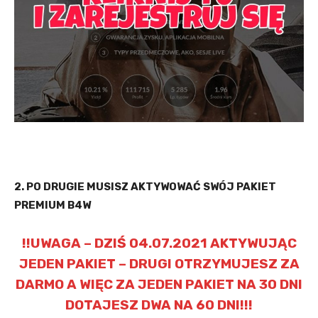
2. PO DRUGIE MUSISZ AKTYWOWAĆ SWÓJ PAKIET
PREMIUM B4W
!!UWAGA – DZIŚ 04.07.2021 AKTYWUJĄC
JEDEN PAKIET – DRUGI OTRZYMUJESZ ZA
DARMO A WIĘC ZA JEDEN PAKIET NA 30 DNI
DOTAJESZ DWA NA 60 DNI!!!