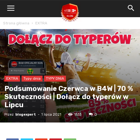
Blog
Bet4Win.expert
Strona główna
EXTRA
EXTRA
Typy dnia
TYPY DNIA
Podsumowanie Czerwca w B4W | 70 %
Skuteczności | Dołącz do typerów w
Lipcu
Przez
blogexpert
-
1 lipca 2021
1533
0