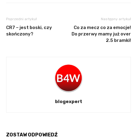
Poprzedni artykuł
Następny artykuł
CR7 – jest boski, czy
Co za mecz co za emocje!
skończony?
Do przerwy mamy już over
2.5 bramki!
blogexpert
ZOSTAW ODPOWIEDŹ