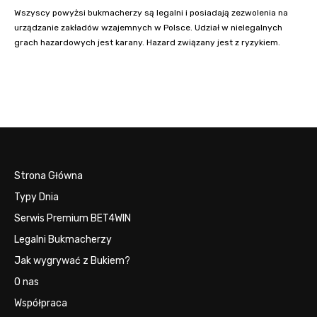
Wszyscy powyżsi bukmacherzy są legalni i posiadają zezwolenia na
urządzanie zakładów wzajemnych w Polsce. Udział w nielegalnych
grach hazardowych jest karany. Hazard związany jest z ryzykiem.
Strona Główna
Typy Dnia
Serwis Premium BET4WIN
Legalni Bukmacherzy
Jak wygrywać z Bukiem?
O nas
Współpraca