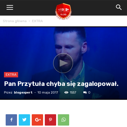
Blog
Bet4Win.expert
Strona główna
EXTRA
EXTRA
Pan Przytuła chyba się zagalopował.
Przez
blogexpert
-
10 maja 2017
1557
0