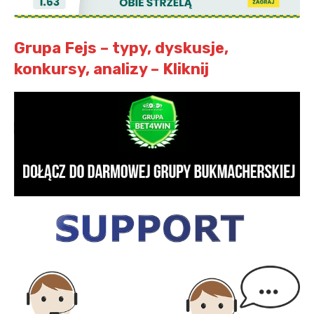
Grupa Fejs – typy, dyskusje,
konkursy, analizy – Kliknij