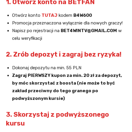
1. Otwórz konto na BETFAN
Otwórz konto
TUTAJ
kodem
B4W600
Promocja przeznaczona wyłącznie dla nowych graczy!
Napisz po rejestracji na
BET4WINTV@GMAIL.COM
w
celu weryfikacji
2. Zrób depozyt i zagraj bez ryzyka!
Dokonaj depozytu na min. 55 PLN
Zagraj PIERWSZY kupon za min. 20 zł za depozyt,
by móc skorzystać z boosta (nie może to być
zakład przeciwny do tego granego po
podwyższonym kursie)
3. Skorzystaj z podwyższonego
kursu