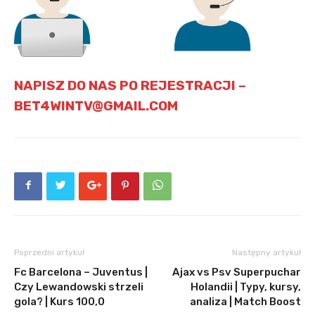
NAPISZ DO NAS PO REJESTRACJI –
BET4WINTV@GMAIL.COM
Poprzedni artykuł
Następny artykuł
Fc Barcelona – Juventus |
Ajax vs Psv Superpuchar
Czy Lewandowski strzeli
Holandii | Typy, kursy,
gola? | Kurs 100,0
analiza | Match Boost