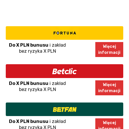
Do X PLN bunusu
i zakład
Więcej
bez ryzyka X PLN
informacji
Do X PLN bunusu
i zakład
Więcej
bez ryzyka X PLN
informacji
Do X PLN bunusu
i zakład
Więcej
bez ryzyka X PLN
informacji