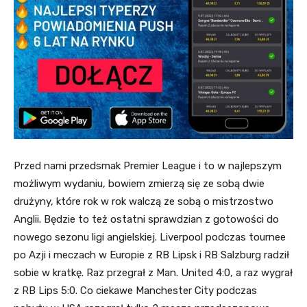
Przed nami przedsmak Premier League i to w najlepszym
możliwym wydaniu, bowiem zmierzą się ze sobą dwie
drużyny, które rok w rok walczą ze sobą o mistrzostwo
Anglii. Będzie to też ostatni sprawdzian z gotowości do
nowego sezonu ligi angielskiej. Liverpool podczas tournee
po Azji i meczach w Europie z RB Lipsk i RB Salzburg radził
sobie w kratkę. Raz przegrał z Man. United 4:0, a raz wygrał
z RB Lips 5:0. Co ciekawe Manchester City podczas