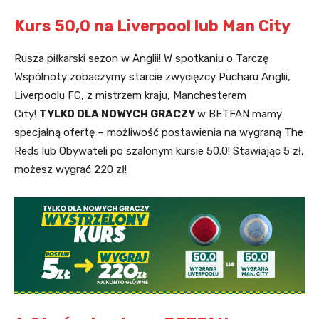
Kurs 50,0 na Liverpool lub Man City
Rusza piłkarski sezon w Anglii! W spotkaniu o Tarczę
Wspólnoty zobaczymy starcie zwycięzcy Pucharu Anglii,
Liverpoolu FC, z mistrzem kraju, Manchesterem
City!
TYLKO DLA NOWYCH GRACZY
w BETFAN mamy
specjalną ofertę – możliwość postawienia na wygraną The
Reds lub Obywateli po szalonym kursie 50.0! Stawiając 5 zł,
możesz wygrać 220 zł!