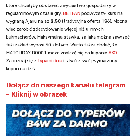
które chciałyby obstawić zwycięstwo gospodarzy w
regulaminowym czasie gry.
BETFAN
podwyższył kurs na
wygraną Ajaxu na aż
2.50
(tradycyjna oferta 1.86). Można
więc zarobić zdecydowanie więcej niż u innych
bukmacherów. Maksymalna stawka, za jaką można zawrzeć
taki zakład wynosi 50 złotych. Warto także dodać, że
MATCHDAY BOOST może znaleźć się na kuponie
AKO
.
Zapoznaj się z
typami dnia
i stwórz swój wymarzony
kupon na dziś.
Dołącz do naszego kanału telegram
– Kliknij w obrazek