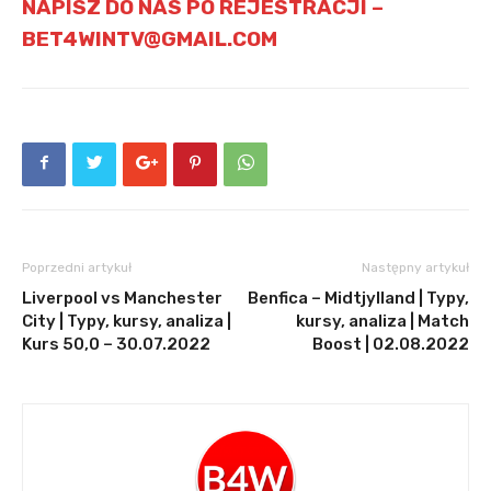
NAPISZ DO NAS PO REJESTRACJI –
BET4WINTV@GMAIL.COM
Poprzedni artykuł
Następny artykuł
Liverpool vs Manchester
Benfica – Midtjylland | Typy,
City | Typy, kursy, analiza |
kursy, analiza | Match
Kurs 50,0 – 30.07.2022
Boost | 02.08.2022