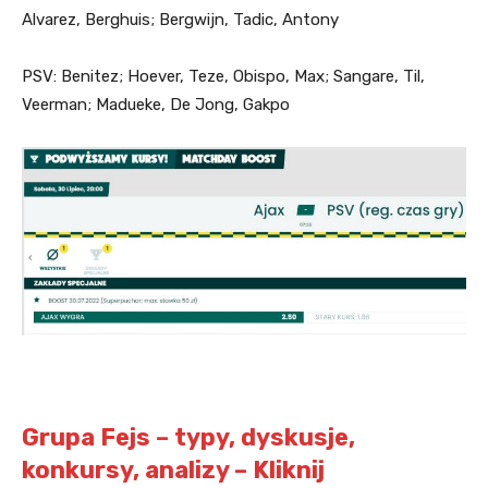
Alvarez, Berghuis; Bergwijn, Tadic, Antony
PSV: Benitez; Hoever, Teze, Obispo, Max; Sangare, Til,
Veerman; Madueke, De Jong, Gakpo
Grupa Fejs – typy, dyskusje,
konkursy, analizy – Kliknij