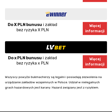
Do X PLN bunusu
i zakład
Więcej
bez ryzyka X PLN
informacji
Do x PLN bunusu
i zakład
Więcej
bez ryzyka x PLN
informacji
Wszyscy powyżsi bukmacherzy są legalni i posiadają zezwolenia na
urządzanie zakładów wzajemnych w Polsce. Udział w nielegalnych
grach hazardowych jest karany. Hazard związany jest z ryzykiem.