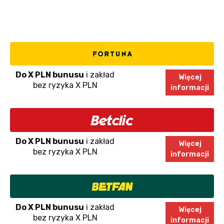
Do X PLN bunusu
i zakład
Więcej
bez ryzyka X PLN
informacji
Do X PLN bunusu
i zakład
Więcej
bez ryzyka X PLN
informacji
Do X PLN bunusu
i zakład
Więcej
bez ryzyka X PLN
informacji