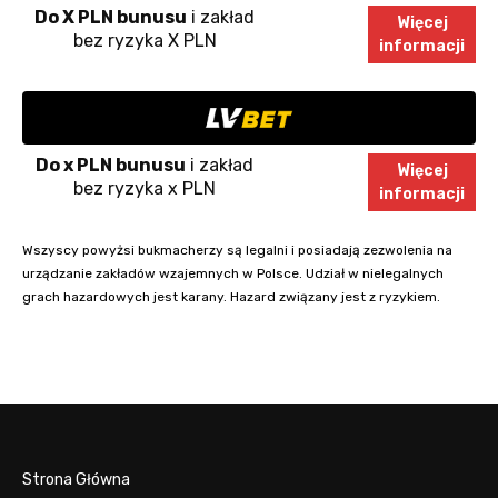
Do X PLN bunusu
i zakład
Więcej
bez ryzyka X PLN
informacji
Do x PLN bunusu
i zakład
Więcej
bez ryzyka x PLN
informacji
Wszyscy powyżsi bukmacherzy są legalni i posiadają zezwolenia na
urządzanie zakładów wzajemnych w Polsce. Udział w nielegalnych
grach hazardowych jest karany. Hazard związany jest z ryzykiem.
Strona Główna