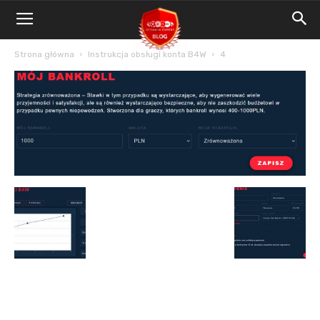
Blog
Bet4Win.expert
Strona główna
Instrukcja obsługi konta B4W
4