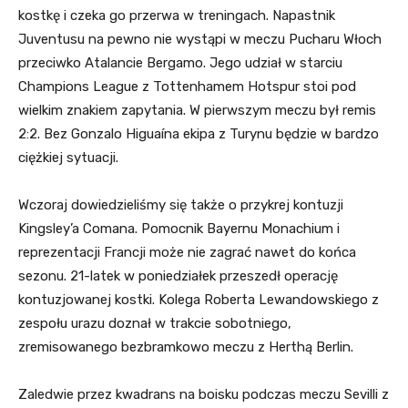
kostkę i czeka go przerwa w treningach. Napastnik
Juventusu na pewno nie wystąpi w meczu Pucharu Włoch
przeciwko Atalancie Bergamo. Jego udział w starciu
Champions League z Tottenhamem Hotspur stoi pod
wielkim znakiem zapytania. W pierwszym meczu był remis
2:2. Bez Gonzalo Higuaína ekipa z Turynu będzie w bardzo
ciężkiej sytuacji.
Wczoraj dowiedzieliśmy się także o przykrej kontuzji
Kingsley’a Comana. Pomocnik Bayernu Monachium i
reprezentacji Francji może nie zagrać nawet do końca
sezonu. 21-latek w poniedziałek przeszedł operację
kontuzjowanej kostki. Kolega Roberta Lewandowskiego z
zespołu urazu doznał w trakcie sobotniego,
zremisowanego bezbramkowo meczu z Herthą Berlin.
Zaledwie przez kwadrans na boisku podczas meczu Sevilli z