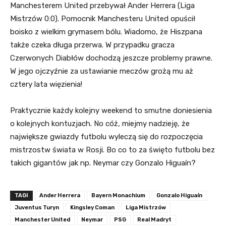
Manchesterem United przebywał Ander Herrera (Liga
Mistrzów 0:0). Pomocnik Manchesteru United opuścił
boisko z wielkim grymasem bólu. Wiadomo, że Hiszpana
także czeka długa przerwa. W przypadku gracza
Czerwonych Diabłów dochodzą jeszcze problemy prawne.
W jego ojczyźnie za ustawianie meczów grożą mu aż
cztery lata więzienia!
Praktycznie każdy kolejny weekend to smutne doniesienia
o kolejnych kontuzjach. No cóż, miejmy nadzieję, że
największe gwiazdy futbolu wyleczą się do rozpoczęcia
mistrzostw świata w Rosji. Bo co to za święto futbolu bez
takich gigantów jak np. Neymar czy Gonzalo Higuaín?
TAGI
Ander Herrera
Bayern Monachium
Gonzalo Higuaín
Juventus Turyn
Kingsley Coman
Liga Mistrzów
Manchester United
Neymar
PSG
Real Madryt