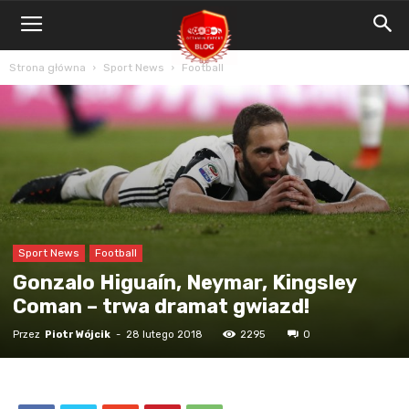
Blog
Bet4Win.expert
Strona główna
Sport News
Football
Sport News
Football
Gonzalo Higuaín, Neymar, Kingsley
Coman – trwa dramat gwiazd!
Przez
Piotr Wójcik
-
28 lutego 2018
2295
0