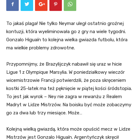
To jakaś plaga! Nie tylko Neymar uległ ostatnio groźnej
kontuzji, która wyeliminowała go z gry na wiele tygodni.
Gonzalo Higuaín to kolejna wielka gwiazda futbolu, która
ma wielkie problemy zdrowotne.
Przypomnijmy, że Brazylijczyk nabawił się uraz w hicie
Ligue 1 z Olympique Marsylia. W poniedziałkowy wieczór
wicemistrzowie Francji potwierdzili, że poza skręceniem
kostki 25-latek ma też pęknięcie w piątej kości śródstopia.
To jest jak wyrok – Ney nie zagra w rewanżu z Realem
Madryt w Lidze Mistrzów. Na boisku być może zobaczymy
go za dwa lub trzy miesiące. Może…
Kolejną wielką gwiazdą, która może opuścić mecz w Lidze
Mistrzów jest Gonzalo Higuaín. Argentyńczyk skręcił