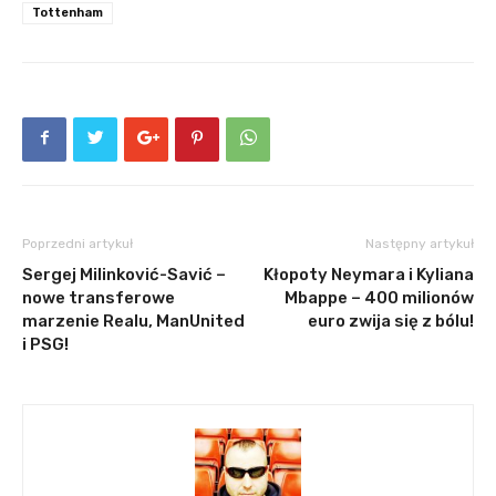
Tottenham
Poprzedni artykuł
Następny artykuł
Sergej Milinković-Savić –
Kłopoty Neymara i Kyliana
nowe transferowe
Mbappe – 400 milionów
marzenie Realu, ManUnited
euro zwija się z bólu!
i PSG!