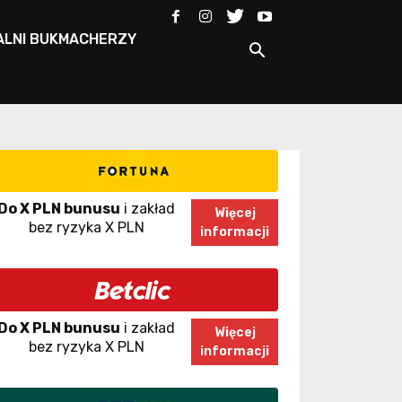
ALNI BUKMACHERZY
Do X PLN bunusu
i zakład
Więcej
bez ryzyka X PLN
informacji
Do X PLN bunusu
i zakład
Więcej
bez ryzyka X PLN
informacji