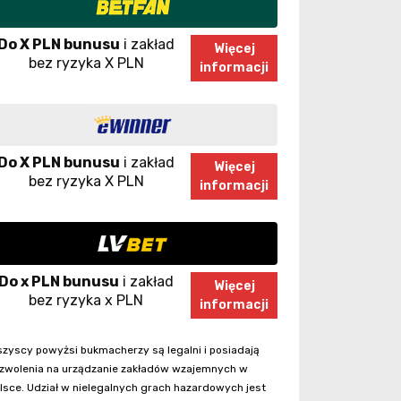
Do X PLN bunusu
i zakład
Więcej
bez ryzyka X PLN
informacji
Do X PLN bunusu
i zakład
Więcej
bez ryzyka X PLN
informacji
Do x PLN bunusu
i zakład
Więcej
bez ryzyka x PLN
informacji
zyscy powyżsi bukmacherzy są legalni i posiadają
zwolenia na urządzanie zakładów wzajemnych w
lsce. Udział w nielegalnych grach hazardowych jest