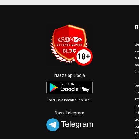
B
Be
se
su
ce
że
Nasza aplikacja
be
co
zm
Instrukcja instalacji aplikacji
in
in
Nasz Telegram
uk
bu
za