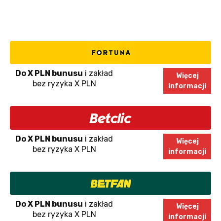
Do X PLN bunusu
i zakład
Więcej
bez ryzyka X PLN
informacji
Do X PLN bunusu
i zakład
Więcej
bez ryzyka X PLN
informacji
Do X PLN bunusu
i zakład
Więcej
bez ryzyka X PLN
informacji