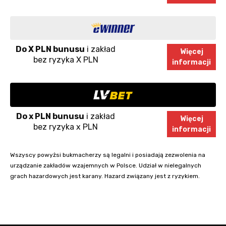
Do X PLN bunusu
i zakład
Więcej
bez ryzyka X PLN
informacji
Do x PLN bunusu
i zakład
Więcej
bez ryzyka x PLN
informacji
Wszyscy powyżsi bukmacherzy są legalni i posiadają zezwolenia na
urządzanie zakładów wzajemnych w Polsce. Udział w nielegalnych
grach hazardowych jest karany. Hazard związany jest z ryzykiem.