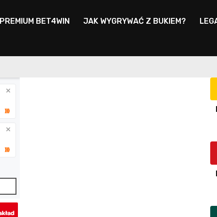
 PREMIUM BET4WIN
JAK WYGRYWAĆ Z BUKIEM?
LEG