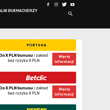
ALNI BUKMACHERZY
Do X PLN bunusu
i zakład
Więcej
bez ryzyka X PLN
informacji
Do X PLN bunusu
i zakład
Więcej
bez ryzyka X PLN
informacji