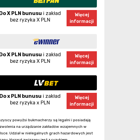
Do X PLN bunusu
i zakład
Więcej
bez ryzyka X PLN
informacji
Do X PLN bunusu
i zakład
Więcej
bez ryzyka X PLN
informacji
Do x PLN bunusu
i zakład
Więcej
bez ryzyka x PLN
informacji
zyscy powyżsi bukmacherzy są legalni i posiadają
zwolenia na urządzanie zakładów wzajemnych w
lsce. Udział w nielegalnych grach hazardowych jest
rany. Hazard związany jest z ryzykiem.