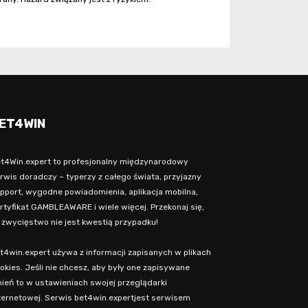
ET4WIN
t4Win.expert to profesjonalny międzynarodowy
rwis doradczy – typerzy z całego świata, przyjazny
pport, wygodne powiadomienia, aplikacja mobilna,
rtyfikat GAMBLEAWARE i wiele więcej. Przekonaj się,
 zwycięstwo nie jest kwestią przypadku!
t4win.expert używa z informacji zapisanych w plikach
okies. Jeśli nie chcesz, aby były one zapisywane
ień to w ustawieniach swojej przeglądarki
ternetowej. Serwis bet4win.expertjest serwisem