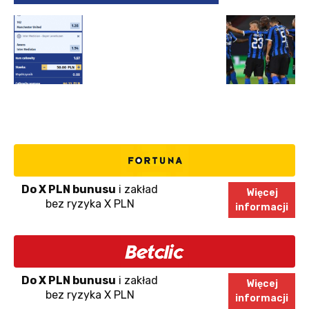
Do X PLN bunusu
i zakład
Więcej
bez ryzyka X PLN
informacji
Do X PLN bunusu
i zakład
Więcej
bez ryzyka X PLN
informacji