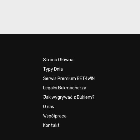
Strona Główna
Typy Dnia
Serwis Premium BET4WIN
Legalni Bukmacherzy
Jak wygrywać z Bukiem?
O nas
Współpraca
Kontakt