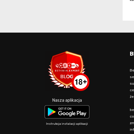
B
Be
se
su
ce
że
Nasza aplikacja
be
co
zm
Instrukcja instalacji aplikacji
in