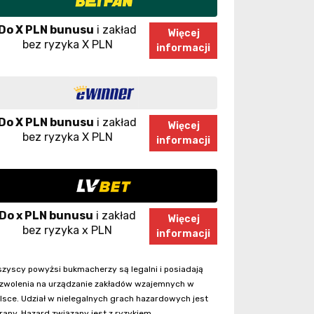
Do X PLN bunusu
i zakład
Więcej
bez ryzyka X PLN
informacji
Do X PLN bunusu
i zakład
Więcej
bez ryzyka X PLN
informacji
Do x PLN bunusu
i zakład
Więcej
bez ryzyka x PLN
informacji
zyscy powyżsi bukmacherzy są legalni i posiadają
zwolenia na urządzanie zakładów wzajemnych w
lsce. Udział w nielegalnych grach hazardowych jest
rany. Hazard związany jest z ryzykiem.