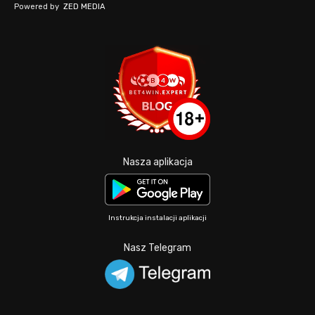
Powered by
ZED MEDIA
Nasza aplikacja
Instrukcja instalacji aplikacji
Nasz Telegram