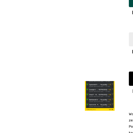
Ws
ze
Po
ka