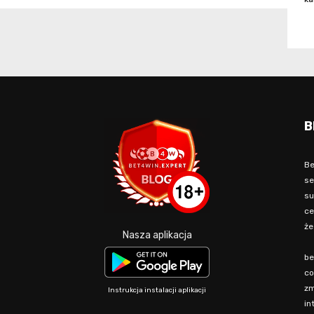
B
Be
se
su
ce
że
Nasza aplikacja
be
co
zm
Instrukcja instalacji aplikacji
in