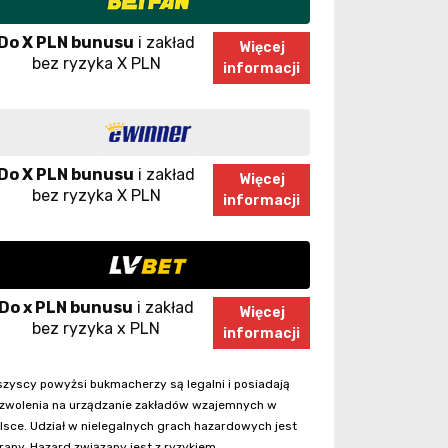
Do X PLN bunusu
i zakład
Więcej
bez ryzyka X PLN
informacji
Do X PLN bunusu
i zakład
Więcej
bez ryzyka X PLN
informacji
Do x PLN bunusu
i zakład
Więcej
bez ryzyka x PLN
informacji
zyscy powyżsi bukmacherzy są legalni i posiadają
zwolenia na urządzanie zakładów wzajemnych w
lsce. Udział w nielegalnych grach hazardowych jest
rany. Hazard związany jest z ryzykiem.