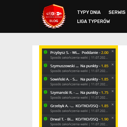
TYPY DNIA
SERWIS
LIGA TYPERÓW
Blog
Bet4Win.expert