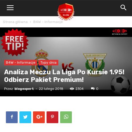
Blog
Bet4Win.expert
Strona główna
B4W - Informacje
B4W - Informacje
Typy dnia
Analiza Meczu La Liga Po Kursie 1.95!
Odbierz Pakiet Premium!
Przez
blogexpert
-
22 lutego 2018
2304
0