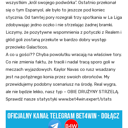
wszystkim „król swojego podwórka”. Ostatnio przekonał
się o tym Espanyol, ale było to jeszcze pod koniec
stycznia. Od tamtej pory rozegrali trzy spotkania w La Liga
zdobywając jedno oczko i nie strzelając żadnej bramki.
Liczymy, że pozytywne wspomnienia z potyczki z Realem i
głód goli zostaną przekute w bardzo dobry występ
przeciwko Galacticos.
A co u gości?? Chyba powolutku wracają na właściwe tory.
Co nie zmienia faktu, że tracili i nadal tracą sporo goli w
meczach wyjazdowych. Kaylor Navas co rusz wsadzany
jest na potężnego konia przez swoich obrońców. My
przewidujemy podobny scenariusz na środę. Real wygra,
ale nie będzie lekko, nasz typ – OBIE DRUŻYNY STRZELĄ.
Sprawdź nasze statystyki www.bet4win.expert/stats