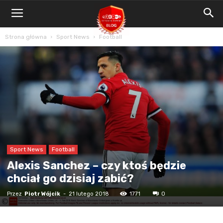
Blog
Bet4Win.expert
Strona główna
Sport News
Football
Sport News
Football
Alexis Sanchez – czy ktoś będzie
chciał go dzisiaj zabić?
Przez
Piotr Wójcik
-
21 lutego 2018
1771
0