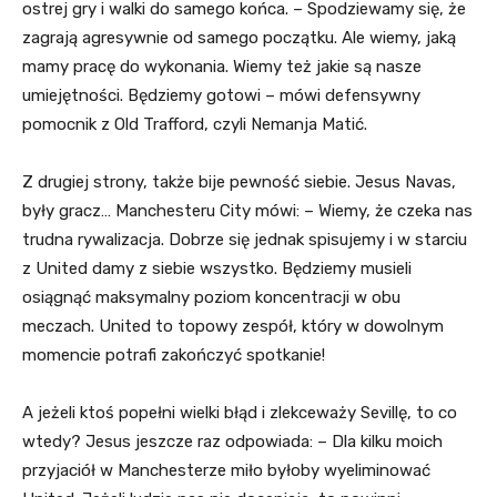
ostrej gry i walki do samego końca. – Spodziewamy się, że
zagrają agresywnie od samego początku. Ale wiemy, jaką
mamy pracę do wykonania. Wiemy też jakie są nasze
umiejętności. Będziemy gotowi – mówi defensywny
pomocnik z Old Trafford, czyli Nemanja Matić.
Z drugiej strony, także bije pewność siebie. Jesus Navas,
były gracz… Manchesteru City mówi: – Wiemy, że czeka nas
trudna rywalizacja. Dobrze się jednak spisujemy i w starciu
z United damy z siebie wszystko. Będziemy musieli
osiągnąć maksymalny poziom koncentracji w obu
meczach. United to topowy zespół, który w dowolnym
momencie potrafi zakończyć spotkanie!
A jeżeli ktoś popełni wielki błąd i zlekceważy Sevillę, to co
wtedy? Jesus jeszcze raz odpowiada: – Dla kilku moich
przyjaciół w Manchesterze miło byłoby wyeliminować