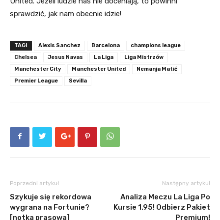
United. Jeżeli ludzie nas nie doceniają, to powinni
sprawdzić, jak nam obecnie idzie!
TAGI
Alexis Sanchez
Barcelona
champions league
Chelsea
Jesus Navas
La Liga
Liga Mistrzów
Manchester City
Manchester United
Nemanja Matić
Premier League
Sevilla
Poprzedni artykuł
Następny artykuł
Szykuje się rekordowa
Analiza Meczu La Liga Po
wygrana na Fortunie?
Kursie 1.95! Odbierz Pakiet
[notka prasowa]
Premium!