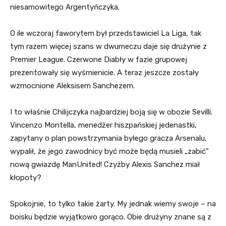
niesamowitego Argentyńczyka.
O ile wczoraj faworytem był przedstawiciel La Liga, tak
tym razem więcej szans w dwumeczu daje się drużynie z
Premier League. Czerwone Diabły w fazie grupowej
prezentowały się wyśmienicie. A teraz jeszcze zostały
wzmocnione Aleksisem Sanchezem.
I to właśnie Chilijczyka najbardziej boją się w obozie Sevilli.
Vincenzo Montella, menedżer hiszpańskiej jedenastki,
zapytany o plan powstrzymania byłego gracza Arsenalu,
wypalił, że jego zawodnicy być może będą musieli „zabić”
nową gwiazdę ManUnited! Czyżby Alexis Sanchez miał
kłopoty?
Spokojnie, to tylko takie żarty. My jednak wiemy swoje – na
boisku będzie wyjątkowo gorąco. Obie drużyny znane są z