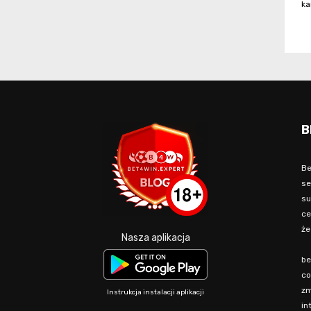
ka
B
Be
se
su
ce
że
Nasza aplikacja
be
co
zm
Instrukcja instalacji aplikacji
in