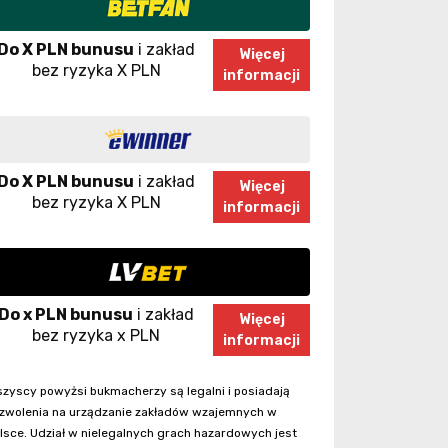
Do X PLN bunusu
i zakład
Więcej
bez ryzyka X PLN
informacji
Do X PLN bunusu
i zakład
Więcej
bez ryzyka X PLN
informacji
Do x PLN bunusu
i zakład
Więcej
bez ryzyka x PLN
informacji
zyscy powyżsi bukmacherzy są legalni i posiadają
zwolenia na urządzanie zakładów wzajemnych w
lsce. Udział w nielegalnych grach hazardowych jest