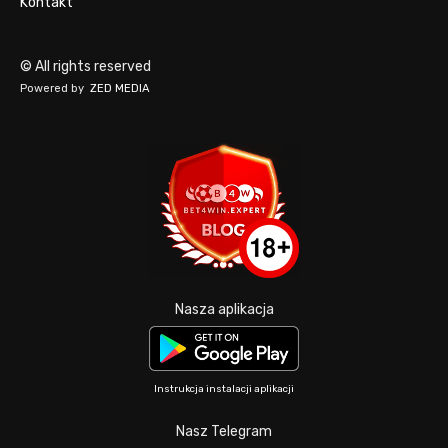
Kontakt
© All rights reserved
Powered by
ZED MEDIA
Nasza aplikacja
Instrukcja instalacji aplikacji
Nasz Telegram