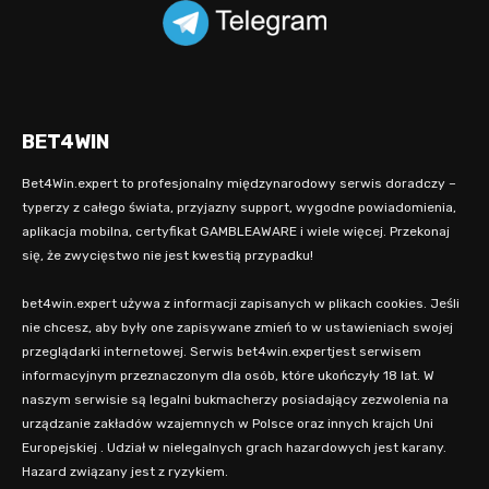
BET4WIN
Bet4Win.expert to profesjonalny międzynarodowy serwis doradczy –
typerzy z całego świata, przyjazny support, wygodne powiadomienia,
aplikacja mobilna, certyfikat GAMBLEAWARE i wiele więcej. Przekonaj
się, że zwycięstwo nie jest kwestią przypadku!
bet4win.expert używa z informacji zapisanych w plikach cookies. Jeśli
nie chcesz, aby były one zapisywane zmień to w ustawieniach swojej
przeglądarki internetowej. Serwis bet4win.expertjest serwisem
informacyjnym przeznaczonym dla osób, które ukończyły 18 lat. W
naszym serwisie są legalni bukmacherzy posiadający zezwolenia na
urządzanie zakładów wzajemnych w Polsce oraz innych krajch Uni
Europejskiej . Udział w nielegalnych grach hazardowych jest karany.
Hazard związany jest z ryzykiem.