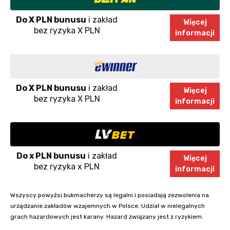
Do X PLN bunusu
i zakład
Więcej
bez ryzyka X PLN
informacji
Do X PLN bunusu
i zakład
Więcej
bez ryzyka X PLN
informacji
Do x PLN bunusu
i zakład
Więcej
bez ryzyka x PLN
informacji
Wszyscy powyżsi bukmacherzy są legalni i posiadają zezwolenia na
urządzanie zakładów wzajemnych w Polsce. Udział w nielegalnych
grach hazardowych jest karany. Hazard związany jest z ryzykiem.