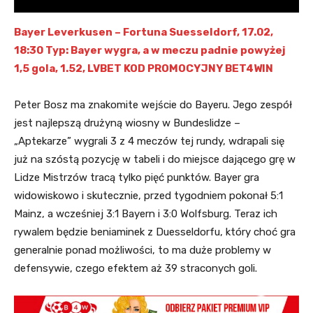
Bayer Leverkusen – Fortuna Suesseldorf, 17.02,
18:30 Typ: Bayer wygra, a w meczu padnie powyżej
1,5 gola, 1.52,
LVBET KOD PROMOCYJNY BET4WIN
Peter Bosz ma znakomite wejście do Bayeru. Jego zespół
jest najlepszą drużyną wiosny w Bundeslidze –
„Aptekarze” wygrali 3 z 4 meczów tej rundy, wdrapali się
już na szóstą pozycję w tabeli i do miejsce dającego grę w
Lidze Mistrzów tracą tylko pięć punktów. Bayer gra
widowiskowo i skutecznie, przed tygodniem pokonał 5:1
Mainz, a wcześniej 3:1 Bayern i 3:0 Wolfsburg. Teraz ich
rywalem będzie beniaminek z Duesseldorfu, który choć gra
generalnie ponad możliwości, to ma duże problemy w
defensywie, czego efektem aż 39 straconych goli.