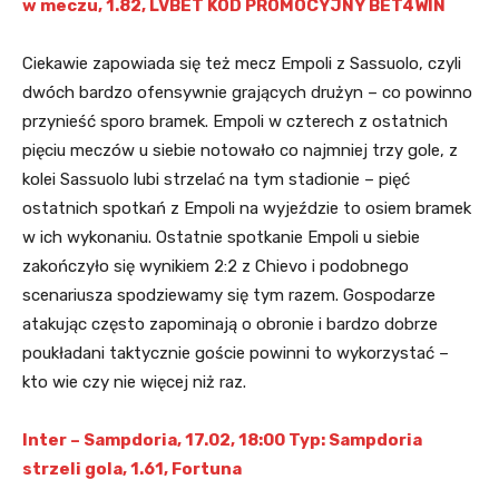
w meczu, 1.82,
LVBET KOD PROMOCYJNY BET4WIN
Ciekawie zapowiada się też mecz Empoli z Sassuolo, czyli
dwóch bardzo ofensywnie grających drużyn – co powinno
przynieść sporo bramek. Empoli w czterech z ostatnich
pięciu meczów u siebie notowało co najmniej trzy gole, z
kolei Sassuolo lubi strzelać na tym stadionie – pięć
ostatnich spotkań z Empoli na wyjeździe to osiem bramek
w ich wykonaniu. Ostatnie spotkanie Empoli u siebie
zakończyło się wynikiem 2:2 z Chievo i podobnego
scenariusza spodziewamy się tym razem. Gospodarze
atakując często zapominają o obronie i bardzo dobrze
poukładani taktycznie goście powinni to wykorzystać –
kto wie czy nie więcej niż raz.
Inter – Sampdoria, 17.02, 18:00 Typ: Sampdoria
strzeli gola, 1.61, Fortuna