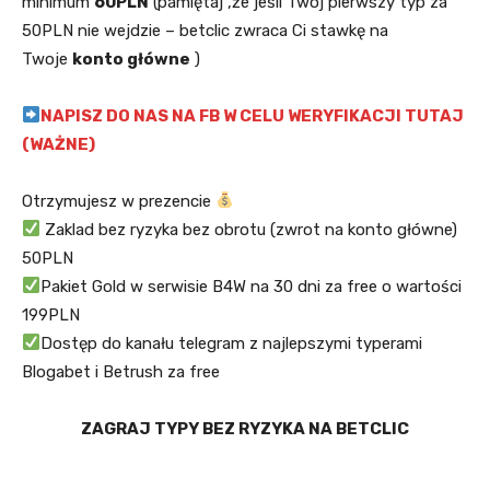
minimum
60PLN
(pamiętaj ,że jeśli Twój pierwszy typ za
50PLN nie wejdzie – betclic zwraca Ci stawkę na
Twoje
konto główne
)
NAPISZ DO NAS NA FB W CELU WERYFIKACJI TUTAJ
(WAŻNE)
Otrzymujesz w prezencie
Zaklad bez ryzyka bez obrotu (zwrot na konto główne)
50PLN
Pakiet Gold w serwisie B4W na 30 dni za free o wartości
199PLN
Dostęp do kanału telegram z najlepszymi typerami
Blogabet i Betrush za free
ZAGRAJ TYPY BEZ RYZYKA NA BETCLIC