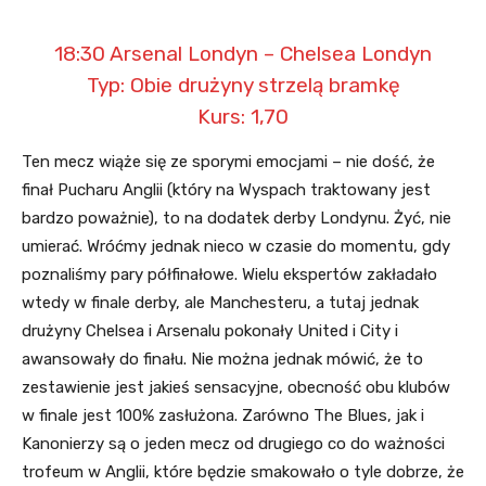
18:30 Arsenal Londyn – Chelsea Londyn
Typ: Obie drużyny strzelą bramkę
Kurs: 1,70
Ten mecz wiąże się ze sporymi emocjami – nie dość, że
finał Pucharu Anglii (który na Wyspach traktowany jest
bardzo poważnie), to na dodatek derby Londynu. Żyć, nie
umierać. Wróćmy jednak nieco w czasie do momentu, gdy
poznaliśmy pary półfinałowe. Wielu ekspertów zakładało
wtedy w finale derby, ale Manchesteru, a tutaj jednak
drużyny Chelsea i Arsenalu pokonały United i City i
awansowały do finału. Nie można jednak mówić, że to
zestawienie jest jakieś sensacyjne, obecność obu klubów
w finale jest 100% zasłużona. Zarówno The Blues, jak i
Kanonierzy są o jeden mecz od drugiego co do ważności
trofeum w Anglii, które będzie smakowało o tyle dobrze, że