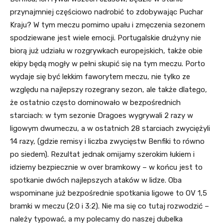
przynajmniej częściowo nadrobić to zdobywając Puchar
Kraju? W tym meczu pomimo upału i zmęczenia sezonem
spodziewane jest wiele emocji. Portugalskie drużyny nie
biorą już udziału w rozgrywkach europejskich, także obie
ekipy będą mogły w pełni skupić się na tym meczu. Porto
wydaje się być lekkim faworytem meczu, nie tylko ze
względu na najlepszy rozegrany sezon, ale także dlatego,
że ostatnio często dominowało w bezpośrednich
starciach: w tym sezonie Dragoes wygrywali 2 razy w
ligowym dwumeczu, a w ostatnich 28 starciach zwyciężyli
14 razy, (gdzie remisy i liczba zwycięstw Benfiki to równo
po siedem). Rezultat jednak omijamy szerokim łukiem i
idziemy bezpiecznie w over bramkowy – w końcu jest to
spotkanie dwóch najlepszych ataków w lidze. Oba
wspominane już bezpośrednie spotkania ligowe to OV 1,5
bramki w meczu (2:0 i 3:2). Nie ma się co tutaj rozwodzić –
należy typować, a my polecamy do naszej dubelka