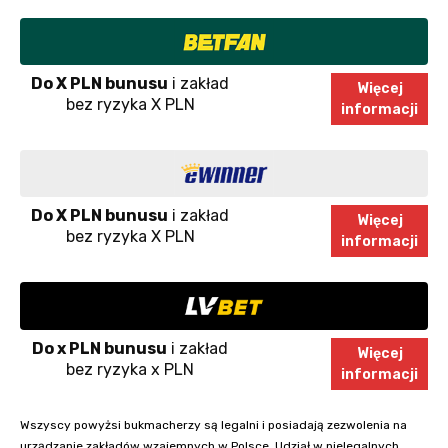
Do X PLN bunusu
i zakład
Więcej
bez ryzyka X PLN
informacji
Do X PLN bunusu
i zakład
Więcej
bez ryzyka X PLN
informacji
Do x PLN bunusu
i zakład
Więcej
bez ryzyka x PLN
informacji
Wszyscy powyżsi bukmacherzy są legalni i posiadają zezwolenia na
urządzanie zakładów wzajemnych w Polsce. Udział w nielegalnych