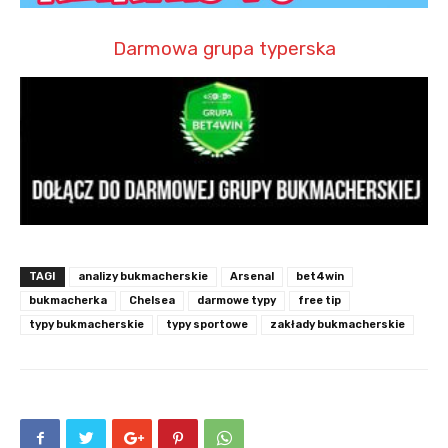
Darmowa grupa typerska
TAGI
analizy bukmacherskie
Arsenal
bet4win
bukmacherka
Chelsea
darmowe typy
free tip
typy bukmacherskie
typy sportowe
zakłady bukmacherskie