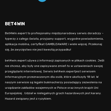
BET4WIN
Bet4Win.expert to profesjonalny międzynarodowy serwis doradczy –
typerzy z całego świata, przyjazny support, wygodne powiadomienia,
aplikacja mobilna, certyfikat GAMBLEAWARE i wiele więcej. Przekonaj
się, że zwycięstwo nie jest kwestią przypadku!
bet4win.expert używa z informacji zapisanych w plikach cookies. Jeśli
nie chcesz, aby były one zapisywane zmień to w ustawieniach swojej
przeglądarki internetowej. Serwis bet4win.expertjest serwisem
informacyjnym przeznaczonym dla osób, które ukończyły 18 lat. W
naszym serwisie są legalni bukmacherzy posiadający zezwolenia na
urządzanie zakładów wzajemnych w Polsce oraz innych krajch Uni
Europejskiej . Udział w nielegalnych grach hazardowych jest karany.
Hazard związany jest z ryzykiem.