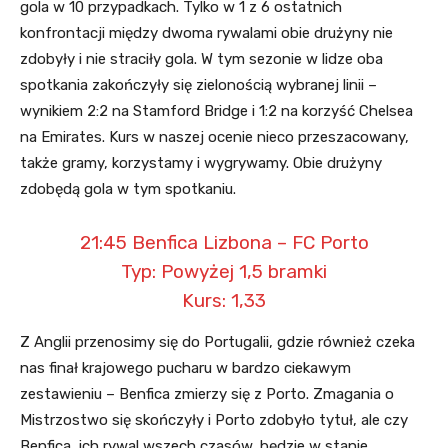
gola w 10 przypadkach. Tylko w 1 z 6 ostatnich
konfrontacji między dwoma rywalami obie drużyny nie
zdobyły i nie straciły gola. W tym sezonie w lidze oba
spotkania zakończyły się zielonością wybranej linii –
wynikiem 2:2 na Stamford Bridge i 1:2 na korzyść Chelsea
na Emirates. Kurs w naszej ocenie nieco przeszacowany,
także gramy, korzystamy i wygrywamy. Obie drużyny
zdobędą gola w tym spotkaniu.
21:45 Benfica Lizbona – FC Porto
Typ: Powyżej 1,5 bramki
Kurs: 1,33
Z Anglii przenosimy się do Portugalii, gdzie również czeka
nas finał krajowego pucharu w bardzo ciekawym
zestawieniu – Benfica zmierzy się z Porto. Zmagania o
Mistrzostwo się skończyły i Porto zdobyło tytuł, ale czy
Benfica, ich rywal wszech czasów, będzie w stanie