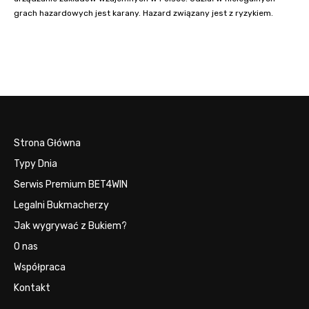
grach hazardowych jest karany. Hazard związany jest z ryzykiem.
Strona Główna
Typy Dnia
Serwis Premium BET4WIN
Legalni Bukmacherzy
Jak wygrywać z Bukiem?
O nas
Współpraca
Kontakt