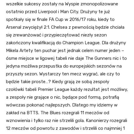
wszelkie sukcesy zostały na Wyspie zmonopolizowane
ostatnio przed Liverpool i Man City. Drużyny te już
spotkały się w finale FA Cup w 2016/17 roku, kiedy to
Arsenal zwyciężył 2:1. Chelsea z pewnością będzie chciała
się zrewanżować i przypieczętować niezły sezon
zakończony kwalifikacją do Champion League. Dla drużyny
Mikela Artety ten puchar jest jednak celem numer jeden –
ósme miejsce w ligowej tabeli nie daje The Gunners nic i to
jedyna możliwa przepustka do europejskich sezonów na
przyszły sezon. Wystarczy ten mecz wygrać, ale czy to
będzie takie proste…? Kiedy grają ze sobą zespoły
czołówki tabeli Premier League każdy rezultat jest możliwy,
a zespoły nie grające o nic, będące pod formą, potrafią
wówczas pokonać najlepszych. Dlatego my idziemy w
zakład na BTTS. The Blues rozegrali 11 meczów od
wznowienia i tylko raz nie strzelili gola. Kanonierzy rozegrali
12 meczów od powrotu z zawodów i strzelili co najmniej 1