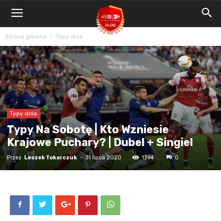
Blog
Bet4Win.expert
Strona główna
Typy dnia
Typy dnia
Typy Na Sobotę | Kto Wzniesie
Krajowe Puchary? | Dubel + Singiel
Przez
Leszek Tokarczuk
-
31 lipca 2020
1394
0