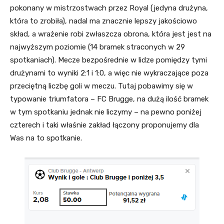
pokonany w mistrzostwach przez Royal (jedyna drużyna,
która to zrobiła), nadal ma znacznie lepszy jakościowo
skład, a wrażenie robi zwłaszcza obrona, która jest jest na
najwyższym poziomie (14 bramek straconych w 29
spotkaniach). Mecze bezpośrednie w lidze pomiędzy tymi
drużynami to wyniki 2:1 i 1:0, a więc nie wykraczające poza
przeciętną liczbę goli w meczu. Tutaj pobawimy się w
typowanie triumfatora – FC Brugge, na dużą ilość bramek
w tym spotkaniu jednak nie liczymy – na pewno poniżej
czterech i taki właśnie zakład łączony proponujemy dla
Was na to spotkanie.