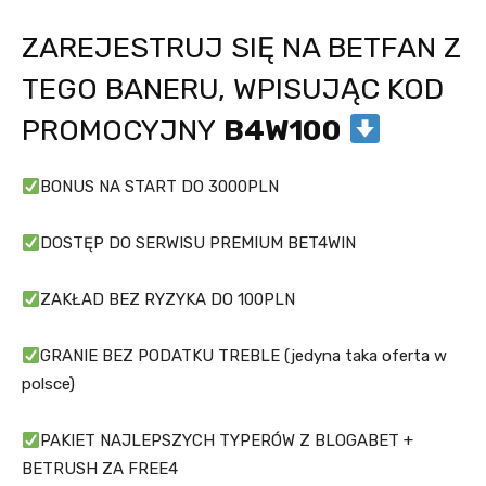
ZAREJESTRUJ SIĘ NA BETFAN Z
TEGO BANERU, WPISUJĄC KOD
PROMOCYJNY
B4W100
BONUS NA START DO 3000PLN
DOSTĘP DO SERWISU PREMIUM BET4WIN
ZAKŁAD BEZ RYZYKA DO 100PLN
GRANIE BEZ PODATKU TREBLE (jedyna taka oferta w
polsce)
PAKIET NAJLEPSZYCH TYPERÓW Z BLOGABET +
BETRUSH ZA FREE4