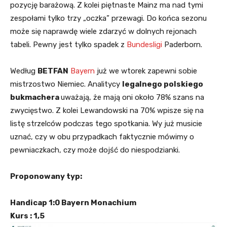
pozycję barażową. Z kolei piętnaste Mainz ma nad tymi
zespołami tylko trzy „oczka” przewagi. Do końca sezonu
może się naprawdę wiele zdarzyć w dolnych rejonach
tabeli. Pewny jest tylko spadek z
Bundesligi
Paderborn.
Według
BETFAN
Bayern
już we wtorek zapewni sobie
mistrzostwo Niemiec. Analitycy
legalnego polskiego
bukmachera
uważają, że mają oni około 78% szans na
zwycięstwo. Z kolei Lewandowski na 70% wpisze się na
listę strzelców podczas tego spotkania. Wy już musicie
uznać, czy w obu przypadkach faktycznie mówimy o
pewniaczkach, czy może dojść do niespodzianki.
Proponowany typ:
Handicap 1:0 Bayern Monachium
Kurs : 1,5