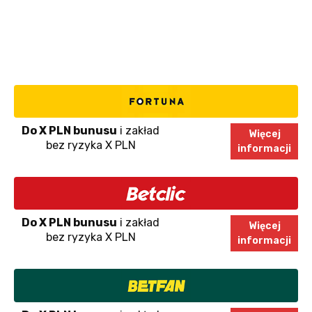
Do X PLN bunusu
i zakład
Więcej
bez ryzyka X PLN
informacji
Do X PLN bunusu
i zakład
Więcej
bez ryzyka X PLN
informacji