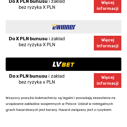
Do X PLN bunusu
i zakład
Więcej
bez ryzyka X PLN
informacji
Do X PLN bunusu
i zakład
Więcej
bez ryzyka X PLN
informacji
Do x PLN bunusu
i zakład
Więcej
bez ryzyka x PLN
informacji
Wszyscy powyżsi bukmacherzy są legalni i posiadają zezwolenia na
urządzanie zakładów wzajemnych w Polsce. Udział w nielegalnych
grach hazardowych jest karany. Hazard związany jest z ryzykiem.