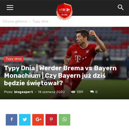
Blog
Bet4Win.expert
Strona główna
Typy dnia
Typy dnia
Typy Dnia | Werder Brema vs Bayern
Monachium | Czy Bayern już dziś
będzie świętował?
Przez
blogexpert
-
16 czerwca 2020
1391
0