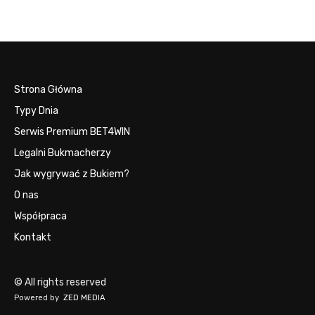
Strona Główna
Typy Dnia
Serwis Premium BET4WIN
Legalni Bukmacherzy
Jak wygrywać z Bukiem?
O nas
Współpraca
Kontakt
© All rights reserved
Powered by
ZED MEDIA