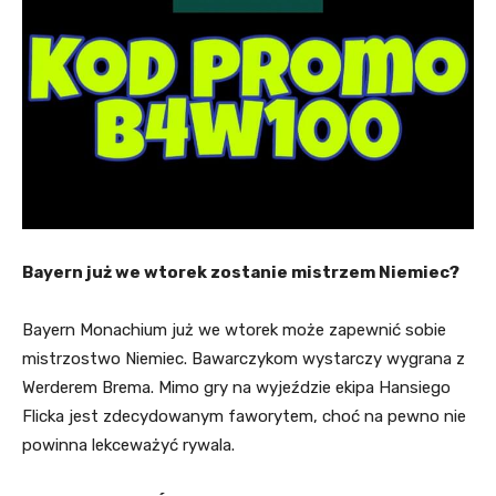
Bayern już we wtorek zostanie mistrzem Niemiec?
Bayern Monachium już we wtorek może zapewnić sobie
mistrzostwo Niemiec. Bawarczykom wystarczy wygrana z
Werderem Brema. Mimo gry na wyjeździe ekipa Hansiego
Flicka jest zdecydowanym faworytem, choć na pewno nie
powinna lekceważyć rywala.