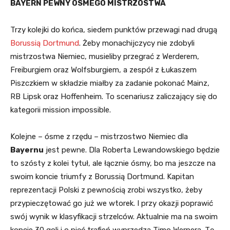
BAYERN PEWNY ÓSMEGO MISTRZOSTWA
Trzy kolejki do końca, siedem punktów przewagi nad drugą
Borussią Dortmund
. Żeby monachijczycy nie zdobyli
mistrzostwa Niemiec, musieliby przegrać z Werderem,
Freiburgiem oraz Wolfsburgiem, a zespół z Łukaszem
Piszczkiem w składzie miałby za zadanie pokonać Mainz,
RB Lipsk oraz Hoffenheim. To scenariusz zaliczający się do
kategorii mission impossible.
Kolejne – ósme z rzędu – mistrzostwo Niemiec dla
Bayernu
jest pewne. Dla Roberta Lewandowskiego będzie
to szósty z kolei tytuł, ale łącznie ósmy, bo ma jeszcze na
swoim koncie triumfy z Borussią Dortmund. Kapitan
reprezentacji Polski z pewnością zrobi wszystko, żeby
przypieczętować go już we wtorek. I przy okazji poprawić
swój wynik w klasyfikacji strzelców. Aktualnie ma na swoim
koncie 30 goli i o pięć trafień wyprzedza Timo Wernera. Tę