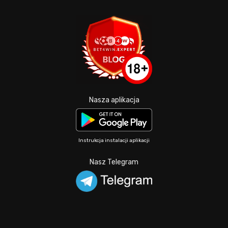
Nasza aplikacja
Instrukcja instalacji aplikacji
Nasz Telegram