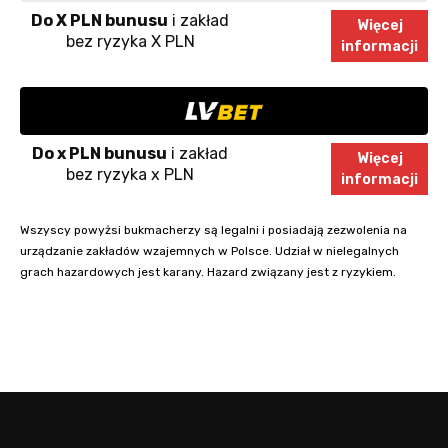
Do X PLN bunusu
i zakład
Więcej
bez ryzyka X PLN
informacji
Do x PLN bunusu
i zakład
Więcej
bez ryzyka x PLN
informacji
Wszyscy powyżsi bukmacherzy są legalni i posiadają zezwolenia na
urządzanie zakładów wzajemnych w Polsce. Udział w nielegalnych
grach hazardowych jest karany. Hazard związany jest z ryzykiem.