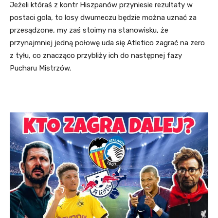
Jeżeli któraś z kontr Hiszpanów przyniesie rezultaty w
postaci gola, to losy dwumeczu będzie można uznać za
przesądzone, my zaś stoimy na stanowisku, że
przynajmniej jedną połowę uda się Atletico zagrać na zero
z tyłu, co znacząco przybliży ich do następnej fazy
Pucharu Mistrzów.