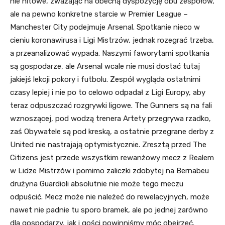
nie hitowe, zważając na obecną dyspozycję obu zespołów,
ale na pewno konkretne starcie w Premier League –
Manchester City podejmuje Arsenal. Spotkanie nieco w
cieniu koronawirusa i Ligi Mistrzów, jednak rozegrać trzeba,
a przeanalizować wypada. Naszymi faworytami spotkania
są gospodarze, ale Arsenal wcale nie musi dostać tutaj
jakiejś lekcji pokory i futbolu. Zespół wygląda ostatnimi
czasy lepiej i nie po to celowo odpadał z Ligi Europy, aby
teraz odpuszczać rozgrywki ligowe. The Gunners są na fali
wznoszącej, pod wodzą trenera Artety przegrywa rzadko,
zaś Obywatele są pod kreską, a ostatnie przegrane derby z
United nie nastrajają optymistycznie. Zresztą przed The
Citizens jest przede wszystkim rewanżowy mecz z Realem
w Lidze Mistrzów i pomimo zaliczki zdobytej na Bernabeu
drużyna Guardioli absolutnie nie może tego meczu
odpuścić. Mecz może nie należeć do rewelacyjnych, może
nawet nie padnie tu sporo bramek, ale po jednej zarówno
dla gospodarzy, jak i gości powinniśmy móc obejrzeć.