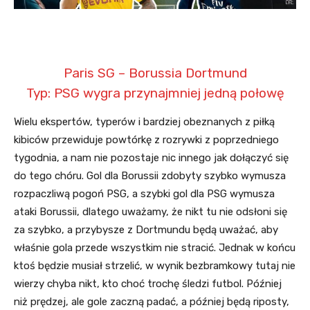
Paris SG – Borussia Dortmund
Typ: PSG wygra przynajmniej jedną połowę
Wielu ekspertów, typerów i bardziej obeznanych z piłką
kibiców przewiduje powtórkę z rozrywki z poprzedniego
tygodnia, a nam nie pozostaje nic innego jak dołączyć się
do tego chóru. Gol dla Borussii zdobyty szybko wymusza
rozpaczliwą pogoń PSG, a szybki gol dla PSG wymusza
ataki Borussii, dlatego uważamy, że nikt tu nie odsłoni się
za szybko, a przybysze z Dortmundu będą uważać, aby
właśnie gola przede wszystkim nie stracić. Jednak w końcu
ktoś będzie musiał strzelić, w wynik bezbramkowy tutaj nie
wierzy chyba nikt, kto choć trochę śledzi futbol. Później
niż prędzej, ale gole zaczną padać, a później będą riposty,