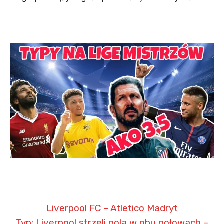
Liverpool FC – Atletico Madryt
Typ: Liverpool strzeli gola w obu połowach –