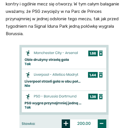
kontry i ogólnie mecz się otworzy. W tym całym bałaganie
uważamy, że PSG zwycięży w na Parc de Princes
przynajmniej w jednej odsłonie tego meczu, tak jak przed
tygodniem na Signal Iduna Park jedną połówkę wygrała
Borussia.