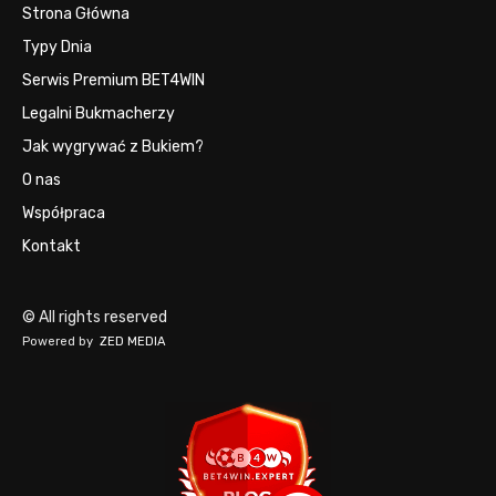
Strona Główna
Typy Dnia
Serwis Premium BET4WIN
Legalni Bukmacherzy
Jak wygrywać z Bukiem?
O nas
Współpraca
Kontakt
© All rights reserved
Powered by
ZED MEDIA