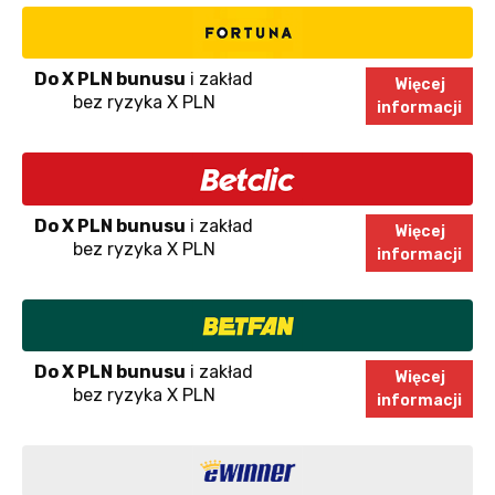
Do X PLN bunusu
i zakład
Więcej
bez ryzyka X PLN
informacji
Do X PLN bunusu
i zakład
Więcej
bez ryzyka X PLN
informacji
Do X PLN bunusu
i zakład
Więcej
bez ryzyka X PLN
informacji