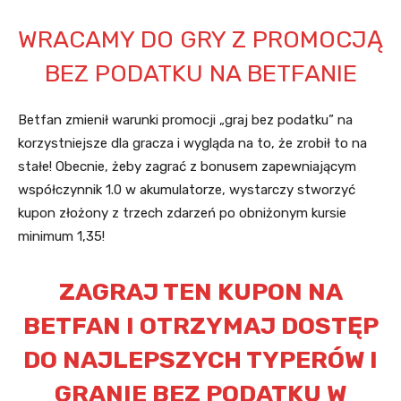
WRACAMY DO GRY Z PROMOCJĄ
BEZ PODATKU NA BETFANIE
Betfan zmienił warunki promocji „graj bez podatku” na
korzystniejsze dla gracza i wygląda na to, że zrobił to na
stałe! Obecnie, żeby zagrać z bonusem zapewniającym
współczynnik 1.0 w akumulatorze, wystarczy stworzyć
kupon złożony z trzech zdarzeń po obniżonym kursie
minimum 1,35!
ZAGRAJ TEN KUPON NA
BETFAN I OTRZYMAJ DOSTĘP
DO NAJLEPSZYCH TYPERÓW I
GRANIE BEZ PODATKU W