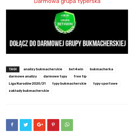
Darmowa grupa typerska
TAGI
analizy bukmacherskie
bet4win
bukmacherka
darmowe analizy
darmowe typy
free tip
Liga Narodów 2020/21
typy bukmacherskie
typy sportowe
zakłady bukmacherskie