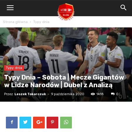
Blog
Bet4Win.expert
Strona główna
Typy dnia
Typy dnia
Typy Dnia – Sobota | Mecze Gigantów
w Lidze Narodów | Dubel z Analizą
Przez
Leszek Tokarczuk
-
9 października 2020
1418
0