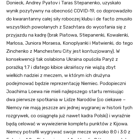
Donieck, Andrey Pyatov i Taras Stepanenko, uzyskało
wynik pozytywny na obecność COVID-19, co doprowadziło
do kwarantanny całej siły roboczej klubu i de facto zmusiło
wszystkich powołanych z Szachtara do wycofania się z
przyjazdu na kadrę (brak Piatowa, Stiepanenki, Kowalenki,
Marlosa, Juniora Moraesa, Konoplyanki i Matwienki, do tego
Zinchenko z Manchesteru City jest kontuzjowany). W
konsekwencji tak osłabiona Ukraina opuściła Paryż z
porażką 1:7 i dlatego kibice ukraińscy nie wiążą zbyt
wielkich nadziei z meczem, w którym ich drużyna
podejmować będzie reprezentację Niemiec. Podopieczni
Joachima Loewa nie mieli najlepszego startu remisując
dwa pierwsze spotkania w Lidze Narodów (co ciekawe –
Niemcy nie mają jeszcze ani jednej wygranej w historii tych
rozgrywek, co osiągnęła już nawet kadra Polski) i wyraźnie
będą celować w wywiezienie kompletu punktów z Kijowa.
Niemcy potrafili wygrywać swoje mecze wysoko 8:0 i 3:0 z