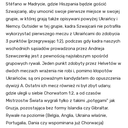
Stéfano w Madrycie, gdzie Hiszpania będzie gościć
Szwajcarię, aby umocnić swoje pierwsze miejsce w swojej
grupie, w której grają także opisywani powyżej Ukraińcy i
Niemcy. Outsider w tej grupie, kadra Szwajcarii nie potrafiła
wykorzystać pierwszego meczu z Ukraińcami do zdobycia
3 punktów (przegrywając 1:2), podczas gdy kadra naszych
wschodnich sąsiadów prowadzona przez Andrieja
Szewczenkę jest z pewnością najsłabszym spośród
grupowych rywali. Jeden punkt zdobyty przez Helvetów w
dwóch meczach wrażenia nie robi i, pomimo kłopotów
Ukraińców, są oni poważnym kandydatem do opuszczenia
dywizji A. Ostatni ich mecz również ni był zbyt udany,
gdzie ulegli u siebie Chorwatom 1:2, a od czasów
Mistrzostw Świata wygrali tylko z takimi „potęgami” jak
Gruzja, pozostająca bez formy Islandia czy Gibraltar.
Rywale na poziomie (Belgia, Anglia, Ukraina właśnie,
Portugalia, Dania czy wspominana już Chorwacja)