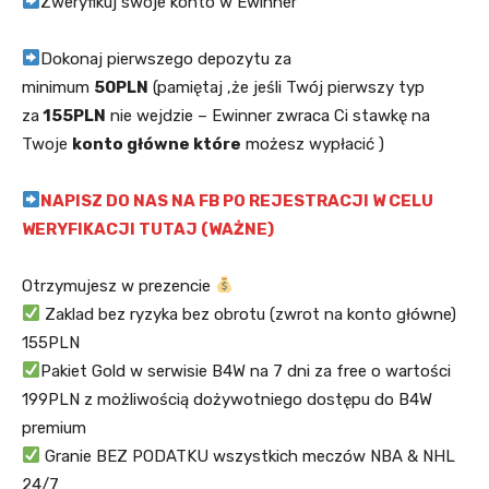
Zweryfikuj swoje konto w Ewinner
Dokonaj pierwszego depozytu za
minimum
50PLN
(pamiętaj ,że jeśli Twój pierwszy typ
za
155PLN
nie wejdzie – Ewinner zwraca Ci stawkę na
Twoje
konto główne które
możesz wypłacić )
NAPISZ DO NAS NA FB PO REJESTRACJI W CELU
WERYFIKACJI TUTAJ (WAŻNE)
Otrzymujesz w prezencie
Zaklad bez ryzyka bez obrotu (zwrot na konto główne)
155PLN
Pakiet Gold w serwisie B4W na 7 dni za free o wartości
199PLN z możliwością dożywotniego dostępu do B4W
premium
Granie BEZ PODATKU wszystkich meczów NBA & NHL
24/7