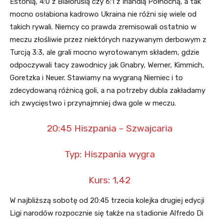
Estonią, 4:0 z Białorusią czy 6:1 z Irlandią Północną, a tak
mocno osłabiona kadrowo Ukraina nie różni się wiele od
takich rywali. Niemcy co prawda zremisowali ostatnio w
meczu złośliwie przez niektórych nazywanym derbowym z
Turcją 3:3, ale grali mocno wyrotowanym składem, gdzie
odpoczywali tacy zawodnicy jak Gnabry, Werner, Kimmich,
Goretzka i Neuer. Stawiamy na wygraną Niemiec i to
zdecydowaną różnicą goli, a na potrzeby dubla zakładamy
ich zwycięstwo i przynajmniej dwa gole w meczu.
20:45 Hiszpania – Szwajcaria
Typ: Hiszpania wygra
Kurs: 1,42
W najbliższą sobotę od 20:45 trzecia kolejka drugiej edycji
Ligi narodów rozpocznie się także na stadionie Alfredo Di