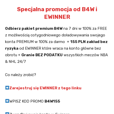
Specjalna promocja od B4W i
EWINNER
Odbierz pakiet premium B4W
na 7 dni w 100% za FREE
z możliwością cotygodniowego doładowywania swojego
konta PREMIUM w 100% za darmo +
155 PLN zakład bez
ryzyka
od EWINNER które wraca na konto główne bez
obrotu +
Granie BEZ PODATKU
wszystkich meczów NBA
& NHL 24/7
Co należy zrobić?
Zarejestruj się EWINNER z tego linku
WPISZ KOD PROMO
B4W155