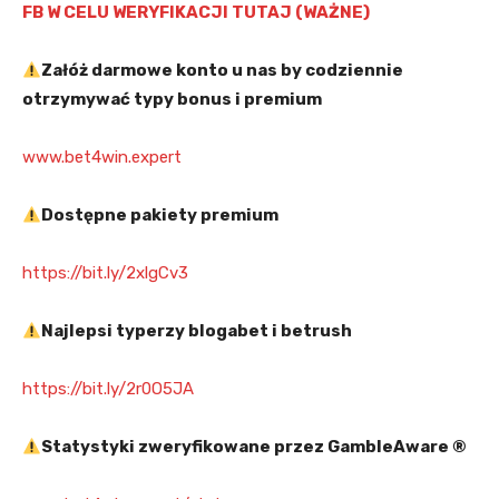
FB W CELU WERYFIKACJI TUTAJ (WAŻNE)
Załóż darmowe konto u nas by codziennie
otrzymywać typy bonus i premium
www.bet4win.expert
Dostępne pakiety premium
https://bit.ly/2xlgCv3
Najlepsi typerzy blogabet i betrush
https://bit.ly/2r0O5JA
Statystyki zweryfikowane przez GambleAware ®