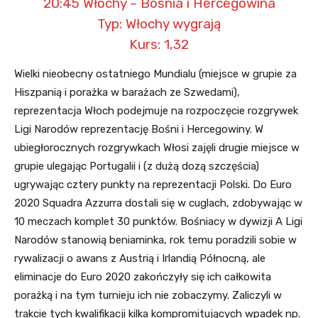
20:45 Włochy – Bośnia i Hercegowina
Typ: Włochy wygrają
Kurs: 1,32
Wielki nieobecny ostatniego Mundialu (miejsce w grupie za
Hiszpanią i porażka w barażach ze Szwedami),
reprezentacja Włoch podejmuje na rozpoczęcie rozgrywek
Ligi Narodów reprezentację Bośni i Hercegowiny. W
ubiegłorocznych rozgrywkach Włosi zajęli drugie miejsce w
grupie ulegając Portugalii i (z dużą dozą szczęścia)
ugrywając cztery punkty na reprezentacji Polski. Do Euro
2020 Squadra Azzurra dostali się w cuglach, zdobywając w
10 meczach komplet 30 punktów. Bośniacy w dywizji A Ligi
Narodów stanowią beniaminka, rok temu poradzili sobie w
rywalizacji o awans z Austrią i Irlandią Północną, ale
eliminacje do Euro 2020 zakończyły się ich całkowita
porażką i na tym turnieju ich nie zobaczymy. Zaliczyli w
trakcie tych kwalifikacji kilka kompromitujących wpadek np.