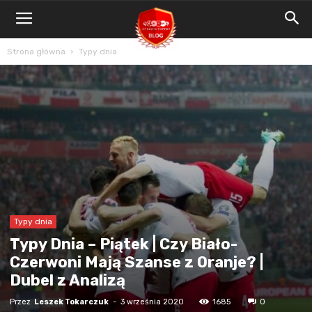
Blog
Bet4Win.expert
Strona główna
Typy dnia
Typy dnia
Typy Dnia – Piątek | Czy Biało-
Czerwoni Mają Szanse z Oranje? |
Dubel z Analizą
Przez
Leszek Tokarczuk
-
3 września 2020
1685
0