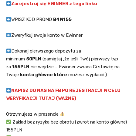
Zarejestruj się EWINNER z tego linku
WPISZ KOD PROMO
B4W155
Zweryfikuj swoje konto w Ewinner
Dokonaj pierwszego depozytu za
minimum
50PLN
(pamiętaj ,że jeśli Twój pierwszy typ
za
155PLN
nie wejdzie – Ewinner zwraca Ci stawkę na
Twoje
konto główne które
możesz wypłacić )
NAPISZ DO NAS NA FB PO REJESTRACJI W CELU
WERYFIKACJI TUTAJ (WAŻNE)
Otrzymujesz w prezencie
Zaklad bez ryzyka bez obrotu (zwrot na konto główne)
155PLN