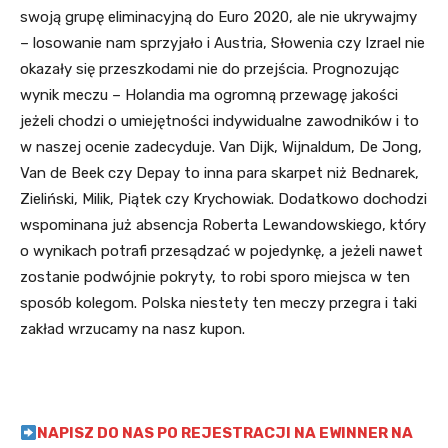
swoją grupę eliminacyjną do Euro 2020, ale nie ukrywajmy
– losowanie nam sprzyjało i Austria, Słowenia czy Izrael nie
okazały się przeszkodami nie do przejścia. Prognozując
wynik meczu – Holandia ma ogromną przewagę jakości
jeżeli chodzi o umiejętności indywidualne zawodników i to
w naszej ocenie zadecyduje. Van Dijk, Wijnaldum, De Jong,
Van de Beek czy Depay to inna para skarpet niż Bednarek,
Zieliński, Milik, Piątek czy Krychowiak. Dodatkowo dochodzi
wspominana już absencja Roberta Lewandowskiego, który
o wynikach potrafi przesądzać w pojedynkę, a jeżeli nawet
zostanie podwójnie pokryty, to robi sporo miejsca w ten
sposób kolegom. Polska niestety ten meczy przegra i taki
zakład wrzucamy na nasz kupon.
NAPISZ DO NAS PO REJESTRACJI NA EWINNER NA