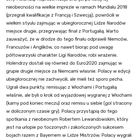
nieobecności na wielkie imprezie w ramach Mundialu 2018
(przegrali kwalifikacje z Francją i Szwecją), powrócili w
wielkim styulu zajmując w ubiegłorocznej Lidze Narodów
miejsce drugie, przegrywając finał z Portugalią. Warto
zauważyć, że w drodze do tego finału odprawili Niemców,
Francuzów i Anglików, co nawet biorąc pod uwagę
półtowarzyski charakter Ligi Narodów, robi wrażenie.
Holendrzy dostali się również do Euro2020 zajmując w
grupie drugie miejsce za Niemcami własnie. Polacy w edycji
ubiegłorocznej nie zachwycili, ale mieli też sporo pecha.
Ugrali dwa punkty, remisując z Włochami i Portugalią
właśnie, ale byli o krok od wyjazdowej wygranej z Włochami
(karny pod koniec meczu) oraz remisu u siebie (gol stracony
w doliczonym czasie gry). Polacy przystąpią do tego
spotkania z nieobecnym Robertem Lewandowskim, który
jest na urlopie po toczonych i zakończonych sukcesem
bojach razem z Bayernem w Lidze Mistrzów. Polacy wygrali