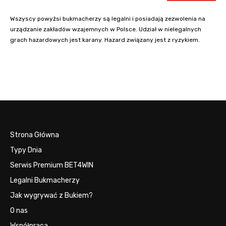
Wszyscy powyżsi bukmacherzy są legalni i posiadają zezwolenia na
urządzanie zakładów wzajemnych w Polsce. Udział w nielegalnych
grach hazardowych jest karany. Hazard związany jest z ryzykiem.
Strona Główna
Typy Dnia
Serwis Premium BET4WIN
Legalni Bukmacherzy
Jak wygrywać z Bukiem?
O nas
Współpraca