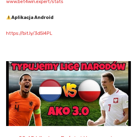
www.bet4win.expert/stats
Aplikacja Android
https://bit.ly/3d5l4PL