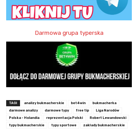
Darmowa grupa typerska
TAGI
analizy bukmacherskie
bet4win
bukmacherka
darmowe analizy
darmowe typy
free tip
Liga Narodów
Polska - Holandia
reprezentacja Polski
Robert Lewandowski
typy bukmacherskie
typy sportowe
zakłady bukmacherskie