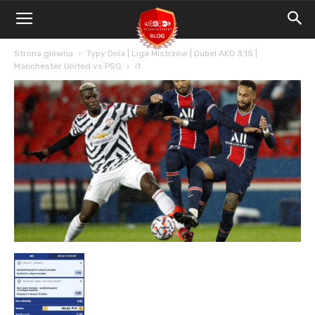
Blog
Bet4Win.expert
Strona główna
Typy Dnia | Liga Mistrzów | Dubel AKO 3,15 |
Manchester United vs PSG
i1