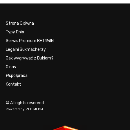
Strona Główna
Typy Dnia
Serwis Premium BET4WIN
Legalni Bukmacherzy
Jak wygrywać z Bukiem?
O nas
Współpraca
Kontakt
© All rights reserved
Powered by
ZED MEDIA