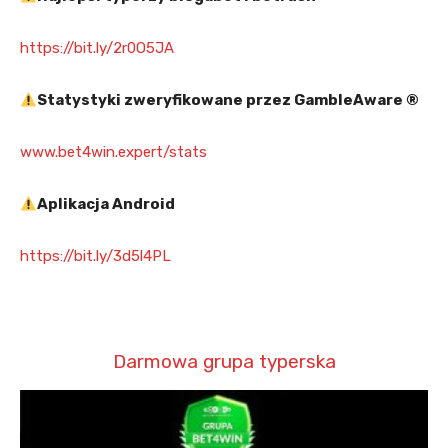
https://bit.ly/2r0O5JA
Statystyki zweryfikowane przez GambleAware ®
www.bet4win.expert/stats
Aplikacja Android
https://bit.ly/3d5l4PL
Darmowa grupa typerska