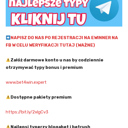
NAPISZ DO NAS PO REJESTRACJI NA EWINNER NA
FB W CELU WERYFIKACJI TUTAJ (WAŻNE)
Załóż darmowe konto u nas by codziennie
otrzymywać typy bonus i premium
www.bet4win.expert
Dostępne pakiety premium
https://bit.ly/2xlgCv3
Najlepsi typerzy blogabet i betrush