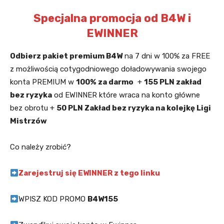
Specjalna promocja od B4W i
EWINNER
Odbierz pakiet premium B4W
na 7 dni w 100% za FREE
z możliwością cotygodniowego doładowywania swojego
konta PREMIUM w
100% za darmo
+
155 PLN zakład
bez ryzyka
od EWINNER które wraca na konto główne
bez obrotu +
50 PLN Zakład bez ryzyka na kolejkę Ligi
Mistrzów
Co należy zrobić?
Zarejestruj się EWINNER z tego linku
WPISZ KOD PROMO
B4W155