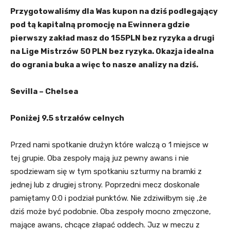
Przygotowaliśmy dla Was kupon na dziś podlegający
pod tą kapitalną promocję na Ewinnera gdzie
pierwszy zakład masz do 155PLN bez ryzyka a drugi
na Lige Mistrzów 50 PLN bez ryzyka. Okazja idealna
do ogrania buka a więc to nasze analizy na dziś.
Sevilla – Chelsea
Poniżej 9.5 strzałów celnych
Przed nami spotkanie drużyn które walczą o 1 miejsce w
tej grupie. Oba zespoły mają juz pewny awans i nie
spodziewam się w tym spotkaniu szturmy na bramki z
jednej lub z drugiej strony. Poprzedni mecz doskonale
pamiętamy 0:0 i podział punktów. Nie zdziwiłbym się ,że
dziś może być podobnie. Oba zespoły mocno zmęczone,
mające awans, chcące złapać oddech. Juz w meczu z