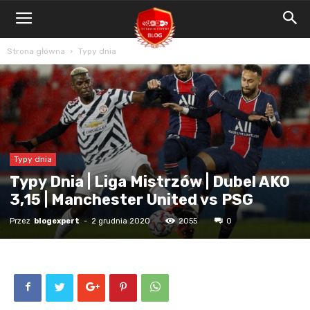
Blog
Bet4Win.expert
Strona główna
Typy dnia
Typy dnia
Typy Dnia | Liga Mistrzów | Dubel AKO
3,15 | Manchester United vs PSG
Przez
blogexpert
-
2 grudnia 2020
2055
0