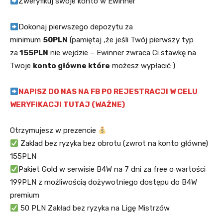
Zweryfikuj swoje konto w Ewinner
Dokonaj pierwszego depozytu za
minimum
50PLN
(pamiętaj ,że jeśli Twój pierwszy typ
za
155PLN
nie wejdzie – Ewinner zwraca Ci stawkę na
Twoje
konto główne które
możesz wypłacić )
NAPISZ DO NAS NA FB PO REJESTRACJI W CELU
WERYFIKACJI TUTAJ (WAŻNE)
Otrzymujesz w prezencie
Zaklad bez ryzyka bez obrotu (zwrot na konto główne)
155PLN
Pakiet Gold w serwisie B4W na 7 dni za free o wartości
199PLN z możliwością dożywotniego dostępu do B4W
premium
50 PLN Zakład bez ryzyka na Ligę Mistrzów