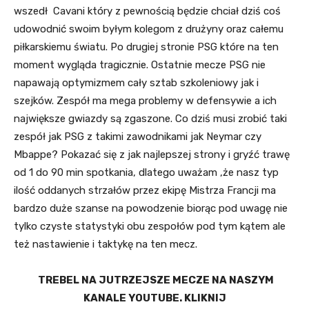
wszedł Cavani który z pewnością będzie chciał dziś coś
udowodnić swoim byłym kolegom z drużyny oraz całemu
piłkarskiemu światu. Po drugiej stronie PSG które na ten
moment wygląda tragicznie. Ostatnie mecze PSG nie
napawają optymizmem cały sztab szkoleniowy jak i
szejków. Zespół ma mega problemy w defensywie a ich
największe gwiazdy są zgaszone. Co dziś musi zrobić taki
zespół jak PSG z takimi zawodnikami jak Neymar czy
Mbappe? Pokazać się z jak najlepszej strony i gryźć trawę
od 1 do 90 min spotkania, dlatego uważam ,że nasz typ
ilość oddanych strzałów przez ekipę Mistrza Francji ma
bardzo duże szanse na powodzenie biorąc pod uwagę nie
tylko czyste statystyki obu zespołów pod tym kątem ale
też nastawienie i taktykę na ten mecz.
TREBEL NA JUTRZEJSZE MECZE NA NASZYM
KANALE YOUTUBE. KLIKNIJ