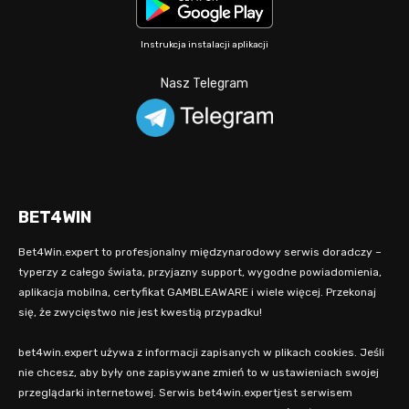
Instrukcja instalacji aplikacji
Nasz Telegram
BET4WIN
Bet4Win.expert to profesjonalny międzynarodowy serwis doradczy –
typerzy z całego świata, przyjazny support, wygodne powiadomienia,
aplikacja mobilna, certyfikat GAMBLEAWARE i wiele więcej. Przekonaj
się, że zwycięstwo nie jest kwestią przypadku!
bet4win.expert używa z informacji zapisanych w plikach cookies. Jeśli
nie chcesz, aby były one zapisywane zmień to w ustawieniach swojej
przeglądarki internetowej. Serwis bet4win.expertjest serwisem