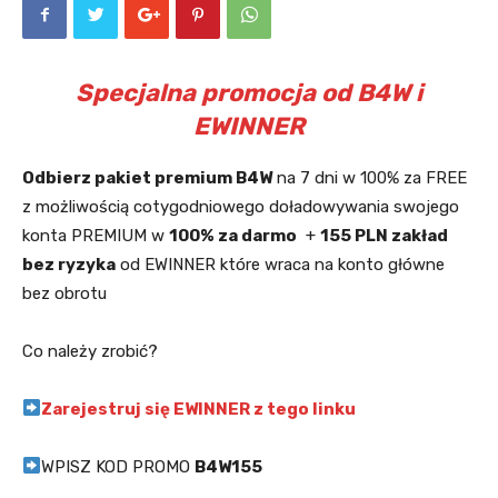
Specjalna promocja od B4W i
EWINNER
Odbierz pakiet premium B4W
na 7 dni w 100% za FREE
z możliwością cotygodniowego doładowywania swojego
konta PREMIUM w
100% za darmo
+
155 PLN zakład
bez ryzyka
od EWINNER które wraca na konto główne
bez obrotu
Co należy zrobić?
Zarejestruj się EWINNER z tego linku
WPISZ KOD PROMO
B4W155