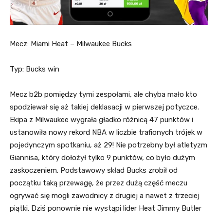
Mecz: Miami Heat – Milwaukee Bucks
Typ: Bucks win
Mecz b2b pomiędzy tymi zespołami, ale chyba mało kto
spodziewał się aż takiej deklasacji w pierwszej potyczce.
Ekipa z Milwaukee wygrała gładko różnicą 47 punktów i
ustanowiła nowy rekord NBA w liczbie trafionych trójek w
pojedynczym spotkaniu, aż 29! Nie potrzebny był atletyzm
Giannisa, który dołożył tylko 9 punktów, co było dużym
zaskoczeniem. Podstawowy skład Bucks zrobił od
początku taką przewagę, że przez dużą część meczu
ogrywać się mogli zawodnicy z drugiej a nawet z trzeciej
piątki. Dziś ponownie nie wystąpi lider Heat Jimmy Butler