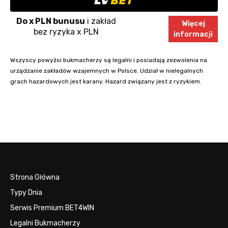
Do x PLN bunusu
i zakład
Więcej
bez ryzyka x PLN
informacji
Wszyscy powyżsi bukmacherzy są legalni i posiadają zezwolenia na
urządzanie zakładów wzajemnych w Polsce. Udział w nielegalnych
grach hazardowych jest karany. Hazard związany jest z ryzykiem.
Strona Główna
Typy Dnia
Serwis Premium BET4WIN
Legalni Bukmacherzy