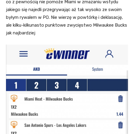
co z pewnością nie pomoże Miami w zmazaniu wstydu
jakiego się najedli przegrywając aż tak wysoko ze swoim
byłym rywalem w PO. Nie wierzę w powtórkę i deklasację,
ale kilku-kilkunasto punktowe zwycięstwo Milwaukee Bucks
jak najbardziej