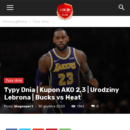
Blog
Bet4Win.expert
Strona główna
Typy dnia
Typy dnia
Typy Dnia | Kupon AKO 2,3 | Urodziny
Lebrona | Bucks vs Heat
Przez
blogexpert
-
30 grudnia 2020
1342
0