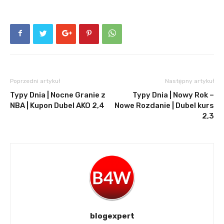
Poprzedni artykuł
Następny artykuł
Typy Dnia | Nocne Granie z
Typy Dnia | Nowy Rok –
NBA | Kupon Dubel AKO 2,4
Nowe Rozdanie | Dubel kurs
2,3
blogexpert