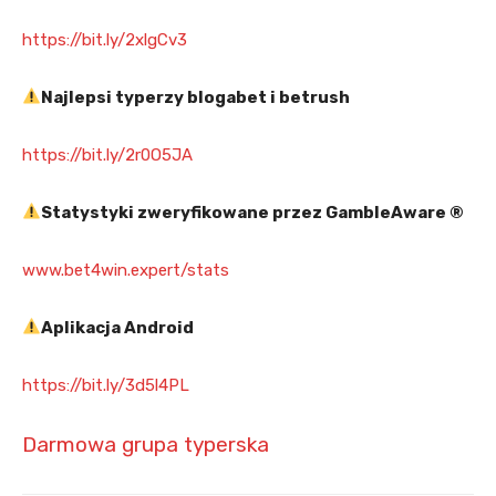
https://bit.ly/2xlgCv3
Najlepsi typerzy blogabet i betrush
https://bit.ly/2r0O5JA
Statystyki zweryfikowane przez GambleAware ®
www.bet4win.expert/stats
Aplikacja Android
https://bit.ly/3d5l4PL
Darmowa grupa typerska