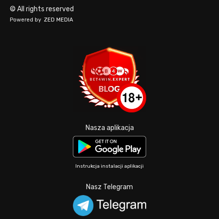
© All rights reserved
Powered by
ZED MEDIA
Nasza aplikacja
Instrukcja instalacji aplikacji
Nasz Telegram