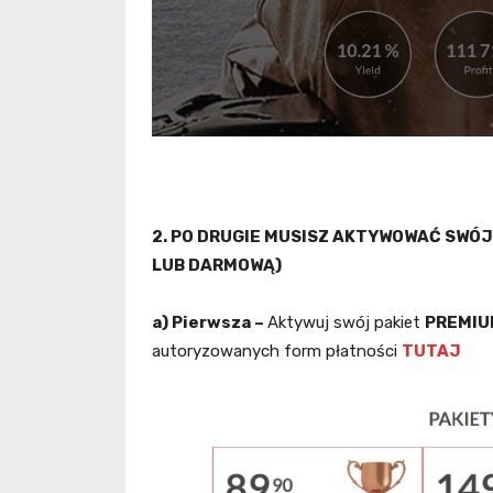
2. PO DRUGIE MUSISZ AKTYWOWAĆ SWÓJ
LUB DARMOWĄ)
a) Pierwsza –
Aktywuj swój pakiet
PREMIU
autoryzowanych form płatności
TUTAJ