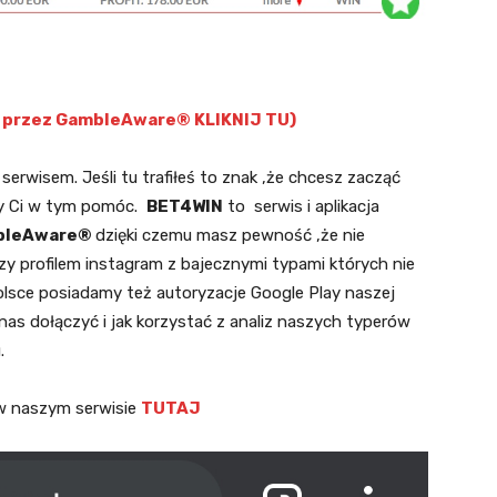
e przez GambleAware® KLIKNIJ TU)
erwisem. Jeśli tu trafiłeś to znak ,że chcesz zacząć
by Ci w tym pomóc.
BET4WIN
to serwis i aplikacja
bleAware®
dzięki czemu masz pewność ,że nie
zy profilem instagram z bajecznymi typami których nie
olsce posiadamy też autoryzacje Google Play naszej
o nas dołączyć i jak korzystać z analiz naszych typerów
.
w naszym serwisie
TUTAJ