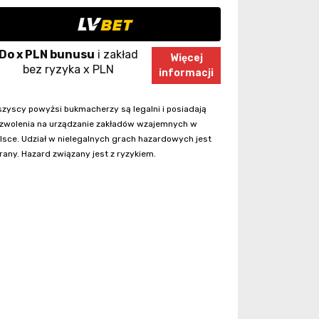
Do x PLN bunusu
i zakład
Więcej
bez ryzyka x PLN
informacji
zyscy powyżsi bukmacherzy są legalni i posiadają
zwolenia na urządzanie zakładów wzajemnych w
lsce. Udział w nielegalnych grach hazardowych jest
rany. Hazard związany jest z ryzykiem.