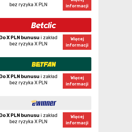
bez ryzyka X PLN
informacji
Do X PLN bunusu
i zakład
Więcej
bez ryzyka X PLN
informacji
Do X PLN bunusu
i zakład
Więcej
bez ryzyka X PLN
informacji
Do X PLN bunusu
i zakład
Więcej
bez ryzyka X PLN
informacji