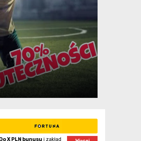
Do X PLN bunusu
i zakład
Więcej