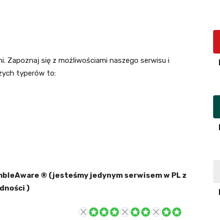
. Zapoznaj się z możliwościami naszego serwisu i
szych typerów to:
leAware ® (jesteśmy jedynym serwisem w PL z
dności )