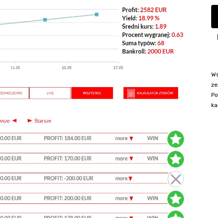
Ws
ze
Po
ka