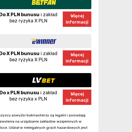
Do X PLN bunusu
i zakład
Więcej
bez ryzyka X PLN
informacji
Do X PLN bunusu
i zakład
Więcej
bez ryzyka X PLN
informacji
Do x PLN bunusu
i zakład
Więcej
bez ryzyka x PLN
informacji
zyscy powyżsi bukmacherzy są legalni i posiadają
zwolenia na urządzanie zakładów wzajemnych w
lsce. Udział w nielegalnych grach hazardowych jest