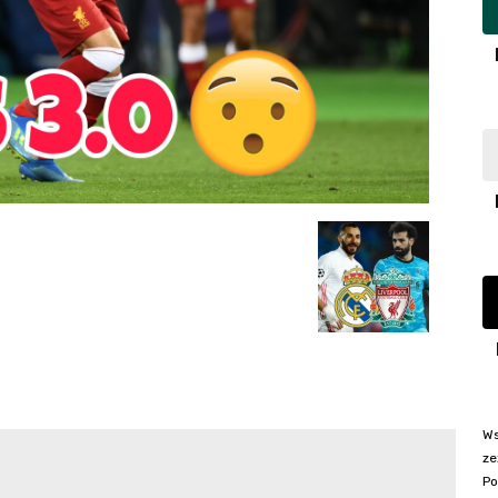
Ws
ze
Po