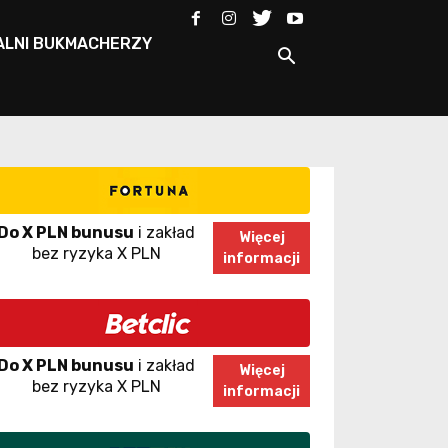
ALNI BUKMACHERZY
Do X PLN bunusu
i zakład
Więcej
bez ryzyka X PLN
informacji
Do X PLN bunusu
i zakład
Więcej
bez ryzyka X PLN
informacji