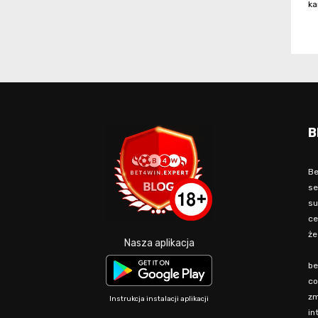
ka
B
Be
se
su
ce
że
Nasza aplikacja
be
co
zm
Instrukcja instalacji aplikacji
in