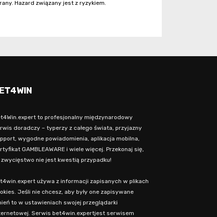
rany. Hazard związany jest z ryzykiem.
ET4WIN
t4Win.expert to profesjonalny międzynarodowy
rwis doradczy – typerzy z całego świata, przyjazny
pport, wygodne powiadomienia, aplikacja mobilna,
rtyfikat GAMBLEAWARE i wiele więcej. Przekonaj się,
 zwycięstwo nie jest kwestią przypadku!
t4win.expert używa z informacji zapisanych w plikach
okies. Jeśli nie chcesz, aby były one zapisywane
ień to w ustawieniach swojej przeglądarki
ternetowej. Serwis bet4win.expertjest serwisem