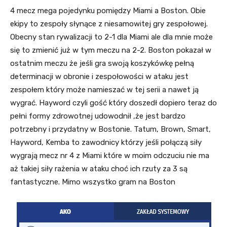
4 mecz mega pojedynku pomiędzy Miami a Boston. Obie
ekipy to zespoły słynące z niesamowitej gry zespołowej.
Obecny stan rywalizacji to 2-1 dla Miami ale dla mnie może
się to zmienić już w tym meczu na 2-2. Boston pokazał w
ostatnim meczu że jeśli gra swoją koszykówkę pełną
determinacji w obronie i zespołowości w ataku jest
zespołem który może namieszać w tej serii a nawet ją
wygrać. Hayword czyli gość który doszedł dopiero teraz do
pełni formy zdrowotnej udowodnił ,że jest bardzo
potrzebny i przydatny w Bostonie. Tatum, Brown, Smart,
Hayword, Kemba to zawodnicy którzy jeśli połączą siły
wygrają mecz nr 4 z Miami które w moim odczuciu nie ma
aż takiej siły rażenia w ataku choć ich rzuty za 3 są
fantastyczne. Mimo wszystko gram na Boston