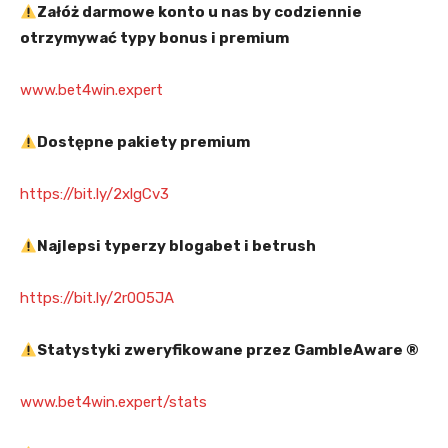
Załóż darmowe konto u nas by codziennie
otrzymywać typy bonus i premium
www.bet4win.expert
Dostępne pakiety premium
https://bit.ly/2xlgCv3
Najlepsi typerzy blogabet i betrush
https://bit.ly/2r0O5JA
Statystyki zweryfikowane przez GambleAware ®
www.bet4win.expert/stats