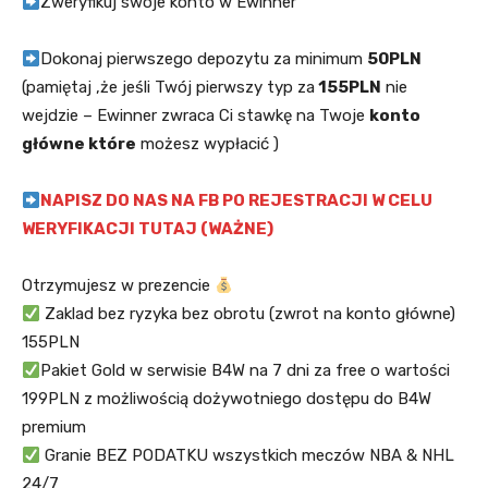
Zweryfikuj swoje konto w Ewinner
Dokonaj pierwszego depozytu za minimum
50PLN
(pamiętaj ,że jeśli Twój pierwszy typ za
155PLN
nie
wejdzie – Ewinner zwraca Ci stawkę na Twoje
konto
główne które
możesz wypłacić )
NAPISZ DO NAS NA FB PO REJESTRACJI W CELU
WERYFIKACJI TUTAJ (WAŻNE)
Otrzymujesz w prezencie
Zaklad bez ryzyka bez obrotu (zwrot na konto główne)
155PLN
Pakiet Gold w serwisie B4W na 7 dni za free o wartości
199PLN z możliwością dożywotniego dostępu do B4W
premium
Granie BEZ PODATKU wszystkich meczów NBA & NHL
24/7