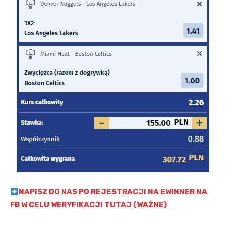
NAPISZ DO NAS PO REJESTRACJI NA EWINNER NA
FB W CELU WERYFIKACJI TUTAJ (WAŻNE)