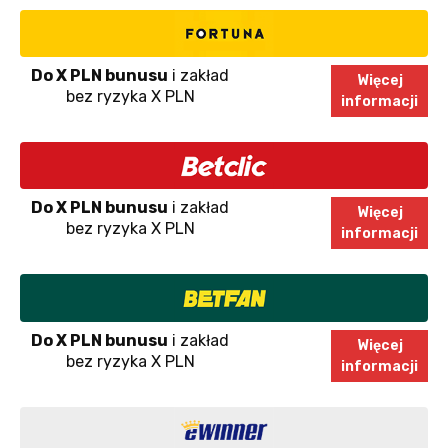
Do X PLN bunusu
i zakład
Więcej
bez ryzyka X PLN
informacji
Do X PLN bunusu
i zakład
Więcej
bez ryzyka X PLN
informacji
Do X PLN bunusu
i zakład
Więcej
bez ryzyka X PLN
informacji