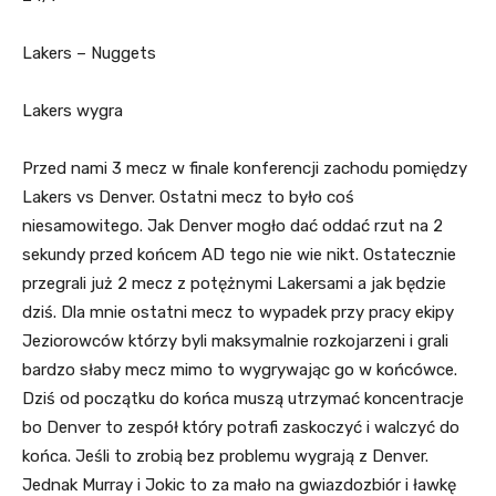
Lakers – Nuggets
Lakers wygra
Przed nami 3 mecz w finale konferencji zachodu pomiędzy
Lakers vs Denver. Ostatni mecz to było coś
niesamowitego. Jak Denver mogło dać oddać rzut na 2
sekundy przed końcem AD tego nie wie nikt. Ostatecznie
przegrali już 2 mecz z potężnymi Lakersami a jak będzie
dziś. Dla mnie ostatni mecz to wypadek przy pracy ekipy
Jeziorowców którzy byli maksymalnie rozkojarzeni i grali
bardzo słaby mecz mimo to wygrywając go w końcówce.
Dziś od początku do końca muszą utrzymać koncentracje
bo Denver to zespół który potrafi zaskoczyć i walczyć do
końca. Jeśli to zrobią bez problemu wygrają z Denver.
Jednak Murray i Jokic to za mało na gwiazdozbiór i ławkę