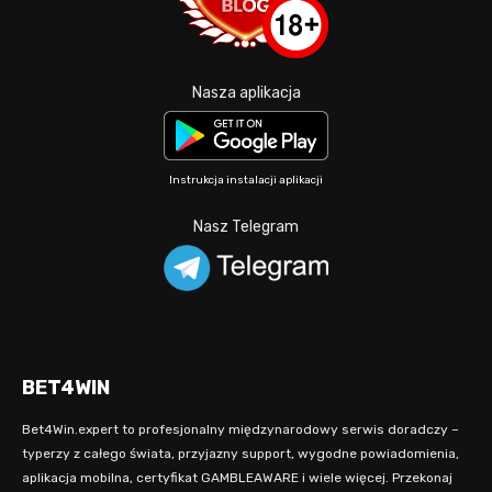
Nasza aplikacja
Instrukcja instalacji aplikacji
Nasz Telegram
BET4WIN
Bet4Win.expert to profesjonalny międzynarodowy serwis doradczy –
typerzy z całego świata, przyjazny support, wygodne powiadomienia,
aplikacja mobilna, certyfikat GAMBLEAWARE i wiele więcej. Przekonaj