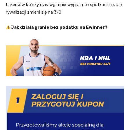
Lakersów którzy dziś wg mnie wygrają to spotkanie i stan
rywalizacji zmieni się na 3-0
Jak działa granie bez podatku na Ewinner?