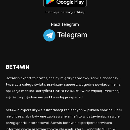
Instrukcja instalacji aplikacji
Nasz Telegram
BET4WIN
Bet4Win.expert to profesjonalny międzynarodowy serwis doradczy –
typerzy z całego świata, przyjazny support, wygodne powiadomienia,
aplikacja mobilna, certyfikat GAMBLEAWARE i wiele więcej. Przekonaj
się, że zwycięstwo nie jest kwestią przypadku!
bet4win.expert używa z informacji zapisanych w plikach cookies. Jeśli
nie chcesz, aby były one zapisywane zmień to w ustawieniach swojej
przeglądarki internetowej. Serwis bet4win.expertjest serwisem
informacyjnym przeznaczonym dla osób, które ukończyły 18 lat. W