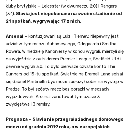
kluby brytyjskie – Leicester (w dwumeczu 2:0) i Rangers
(3:1).
Slavia jest niepokonana na swoim stadionie od
21 spotkań, wygrywając 17 z nich.
Arsenal
– kontuzjowani są Luiz i Tierney. Niepewny jest
udział w tym meczu Aubameyanga, Odegaarda i Smitha
Rowe’a. W niedzielę Kanonierzy w końcu wygrali, mierzyli się
na wyjeździe z outsiderem Premier League, Sheffield Utd i
pewnie wygrali 3:0. To było pierwsze czyste konto The
Gunners od 15-tu spotkań. Świetnie na Bramall Lane spisał
się Gabriel Martinelli i być może zasłużył sobie na występ w
Pradze. To był szósty mecz bez porażki w meczach
wyjazdowych, Arsenal zanotował tym czasie 3
zwycięstwa i 3 remisy.
Prognoza
–
Slavia nie przegrała żadnego domowego
meczu od grudnia 2019 roku, a w europejskich