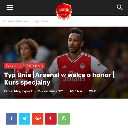
Blog
Bet4Win.expert
Strona główna
Typy dnia
Typy dnia
TYPY DNIA
Typ Dnia | Arsenal w walce o honor |
Kurs specjalny
Przez
blogexpert
-
15 kwietnia 2021
1164
0