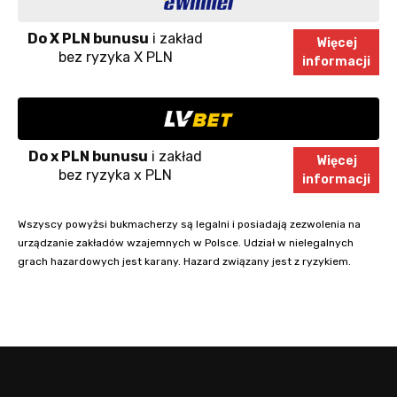
Do X PLN bunusu
i zakład
Więcej
bez ryzyka X PLN
informacji
Do x PLN bunusu
i zakład
Więcej
bez ryzyka x PLN
informacji
Wszyscy powyżsi bukmacherzy są legalni i posiadają zezwolenia na
urządzanie zakładów wzajemnych w Polsce. Udział w nielegalnych
grach hazardowych jest karany. Hazard związany jest z ryzykiem.