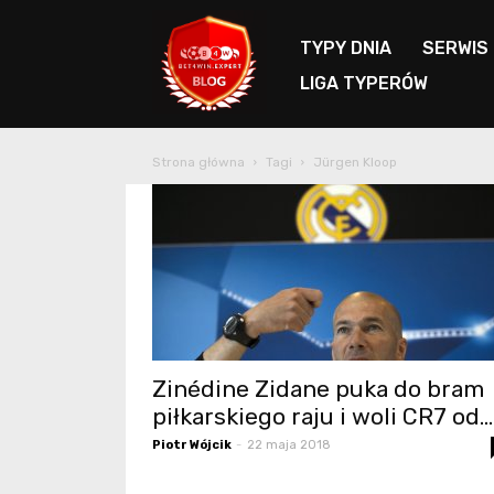
TYPY DNIA
SERWIS
LIGA TYPERÓW
Blog
Strona główna
Tagi
Jürgen Kloop
Bet4Win.expert
Zinédine Zidane puka do bram
piłkarskiego raju i woli CR7 od...
Piotr Wójcik
-
22 maja 2018