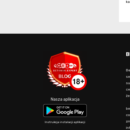
ka
B
Be
se
su
ce
że
Nasza aplikacja
be
co
zm
Instrukcja instalacji aplikacji
in