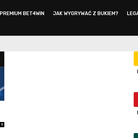
 PREMIUM BET4WIN
JAK WYGRYWAĆ Z BUKIEM?
LEG
0