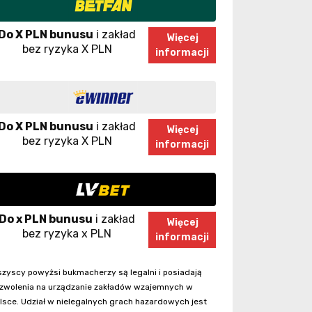
Do X PLN bunusu
i zakład
Więcej
bez ryzyka X PLN
informacji
Do X PLN bunusu
i zakład
Więcej
bez ryzyka X PLN
informacji
Do x PLN bunusu
i zakład
Więcej
bez ryzyka x PLN
informacji
zyscy powyżsi bukmacherzy są legalni i posiadają
zwolenia na urządzanie zakładów wzajemnych w
lsce. Udział w nielegalnych grach hazardowych jest