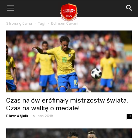
Blog
Bet4Win.expert
Strona główna
Tagi
Edinson Cavani
Czas na ćwierćfinały mistrzostw świata.
Czas na walkę o medale!
Piotr Wójcik
-
6 lipca 2018
0