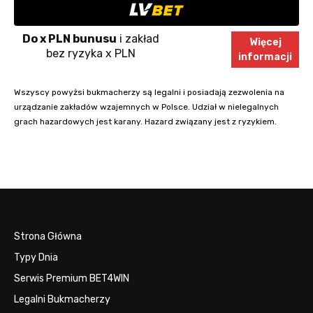
Do x PLN bunusu
i zakład
Więcej
bez ryzyka x PLN
informacji
Wszyscy powyżsi bukmacherzy są legalni i posiadają zezwolenia na
urządzanie zakładów wzajemnych w Polsce. Udział w nielegalnych
grach hazardowych jest karany. Hazard związany jest z ryzykiem.
Strona Główna
Typy Dnia
Serwis Premium BET4WIN
Legalni Bukmacherzy