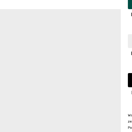
Ws
ze
Po