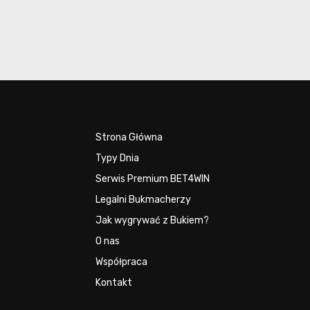
Strona Główna
Typy Dnia
Serwis Premium BET4WIN
Legalni Bukmacherzy
Jak wygrywać z Bukiem?
O nas
Współpraca
Kontakt