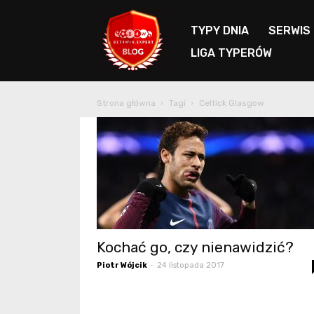
TYPY DNIA
SERWIS
LIGA TYPERÓW
Blog
Strona główna
Tagi
Celtick Glasgow
Bet4Win.expert
Kochać go, czy nienawidzić?
Piotr Wójcik
-
24 listopada 2017