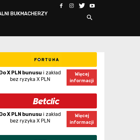
ALNI BUKMACHERZY
Do X PLN bunusu
i zakład
Więcej
bez ryzyka X PLN
informacji
Do X PLN bunusu
i zakład
Więcej
bez ryzyka X PLN
informacji