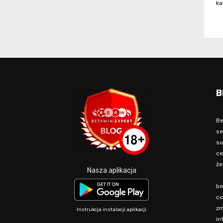
ka
B
Be
se
su
ce
że
Nasza aplikacja
be
co
zm
Instrukcja instalacji aplikacji
in