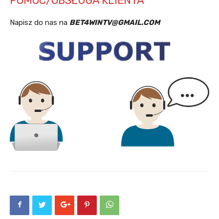
POMOC/OBSŁUGA KLIENTA
Napisz do nas na
BET4WINTV@GMAIL.COM