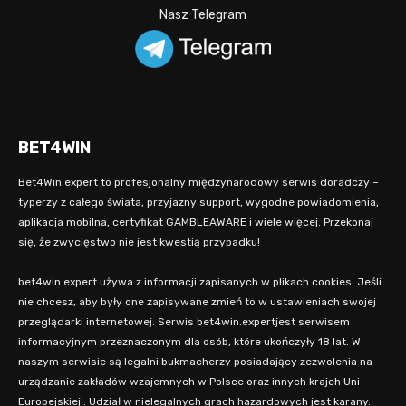
Nasz Telegram
BET4WIN
Bet4Win.expert to profesjonalny międzynarodowy serwis doradczy –
typerzy z całego świata, przyjazny support, wygodne powiadomienia,
aplikacja mobilna, certyfikat GAMBLEAWARE i wiele więcej. Przekonaj
się, że zwycięstwo nie jest kwestią przypadku!
bet4win.expert używa z informacji zapisanych w plikach cookies. Jeśli
nie chcesz, aby były one zapisywane zmień to w ustawieniach swojej
przeglądarki internetowej. Serwis bet4win.expertjest serwisem
informacyjnym przeznaczonym dla osób, które ukończyły 18 lat. W
naszym serwisie są legalni bukmacherzy posiadający zezwolenia na
urządzanie zakładów wzajemnych w Polsce oraz innych krajch Uni
Europejskiej . Udział w nielegalnych grach hazardowych jest karany.