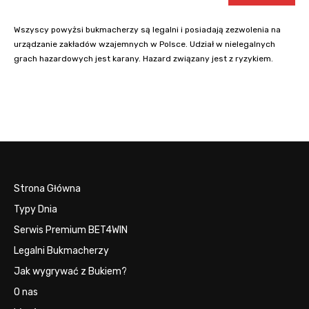
Wszyscy powyżsi bukmacherzy są legalni i posiadają zezwolenia na
urządzanie zakładów wzajemnych w Polsce. Udział w nielegalnych
grach hazardowych jest karany. Hazard związany jest z ryzykiem.
Strona Główna
Typy Dnia
Serwis Premium BET4WIN
Legalni Bukmacherzy
Jak wygrywać z Bukiem?
O nas