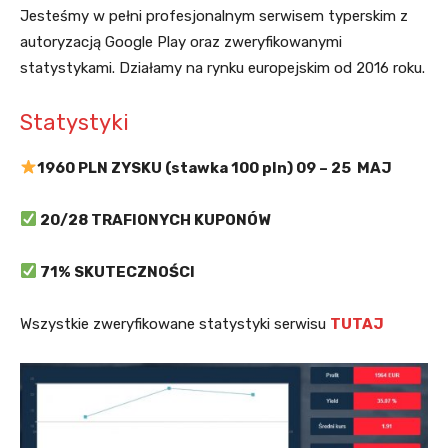
Jesteśmy w pełni profesjonalnym serwisem typerskim z
autoryzacją Google Play oraz zweryfikowanymi
statystykami. Działamy na rynku europejskim od 2016 roku.
Statystyki
1960 PLN ZYSKU (stawka 100 pln) 09 – 25 MAJ
20/28 TRAFIONYCH KUPONÓW
71% SKUTECZNOŚCI
Wszystkie zweryfikowane statystyki serwisu
TUTAJ